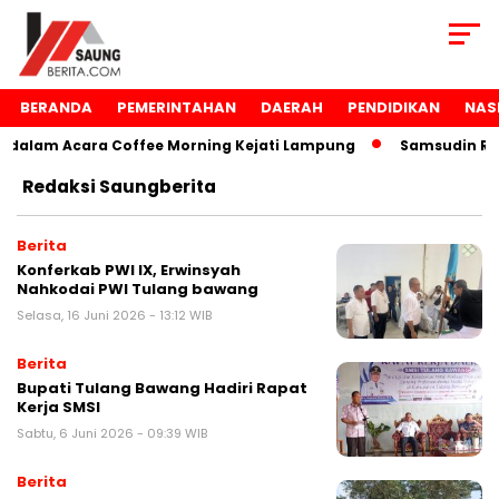
BERANDA
PEMERINTAHAN
DAERAH
PENDIDIKAN
NAS
lam Acara Coffee Morning Kejati Lampung
Samsudin Raih 
Redaksi Saungberita
Berita
Konferkab PWI IX, Erwinsyah
Nahkodai PWI Tulang bawang ‎
Selasa, 16 Juni 2026 - 13:12 WIB
Berita
Bupati Tulang Bawang Hadiri Rapat
Kerja SMSI ‎
Sabtu, 6 Juni 2026 - 09:39 WIB
Berita