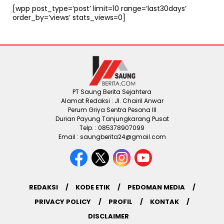
[wpp post_type=’post’ limit=10 range=’last30days’
order_by=’views’ stats_views=0]
PT Saung Berita Sejahtera
Alamat Redaksi : Jl. Chairil Anwar
Perum Griya Sentra Pesona III
Durian Payung Tanjungkarang Pusat
Telp. : 085378907099
Email : saungberita24@gmail.com
REDAKSI
KODE ETIK
PEDOMAN MEDIA
PRIVACY POLICY
PROFIL
KONTAK
DISCLAIMER