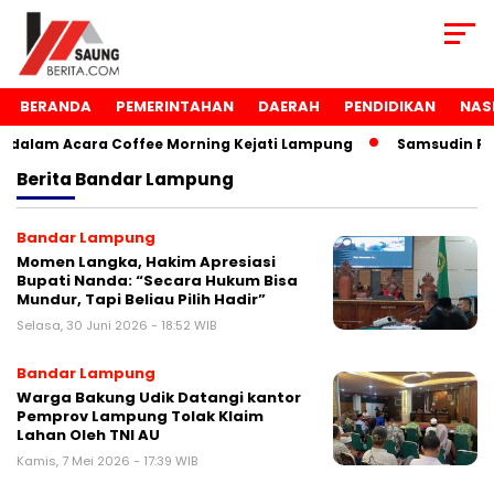
BERANDA
PEMERINTAHAN
DAERAH
PENDIDIKAN
NAS
lam Acara Coffee Morning Kejati Lampung
Samsudin Raih 
Berita
Bandar Lampung
Bandar Lampung
Momen Langka, Hakim Apresiasi
Bupati Nanda: “Secara Hukum Bisa
Mundur, Tapi Beliau Pilih Hadir”
Selasa, 30 Juni 2026 - 18:52 WIB
Bandar Lampung
Warga Bakung Udik Datangi kantor
Pemprov Lampung Tolak Klaim
Lahan Oleh TNI AU
Kamis, 7 Mei 2026 - 17:39 WIB