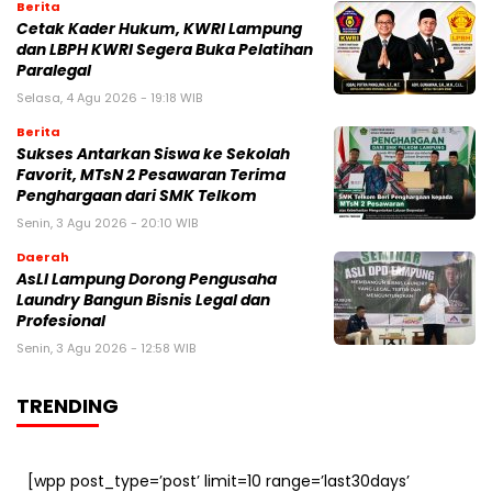
Berita
Cetak Kader Hukum, KWRI Lampung
dan LBPH KWRI Segera Buka Pelatihan
Paralegal
Selasa, 4 Agu 2026 - 19:18 WIB
Berita
Sukses Antarkan Siswa ke Sekolah
Favorit, MTsN 2 Pesawaran Terima
Penghargaan dari SMK Telkom
Senin, 3 Agu 2026 - 20:10 WIB
Daerah
AsLI Lampung Dorong Pengusaha
Laundry Bangun Bisnis Legal dan
Profesional
Senin, 3 Agu 2026 - 12:58 WIB
TRENDING
[wpp post_type=’post’ limit=10 range=’last30days’