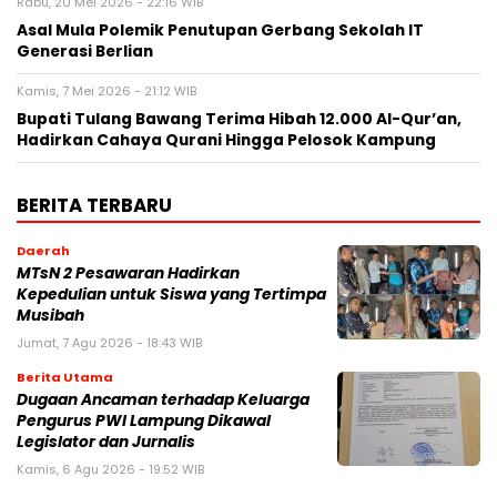
Rabu, 20 Mei 2026 - 22:16 WIB
Asal Mula Polemik Penutupan Gerbang Sekolah IT
Generasi Berlian ‎
Kamis, 7 Mei 2026 - 21:12 WIB
Bupati Tulang Bawang Terima Hibah 12.000 Al-Qur’an,
Hadirkan Cahaya Qurani Hingga Pelosok Kampung ‎
BERITA TERBARU
Daerah
MTsN 2 Pesawaran Hadirkan
Kepedulian untuk Siswa yang Tertimpa
Musibah
Jumat, 7 Agu 2026 - 18:43 WIB
Berita Utama
Dugaan Ancaman terhadap Keluarga
Pengurus PWI Lampung Dikawal
Legislator dan Jurnalis
Kamis, 6 Agu 2026 - 19:52 WIB