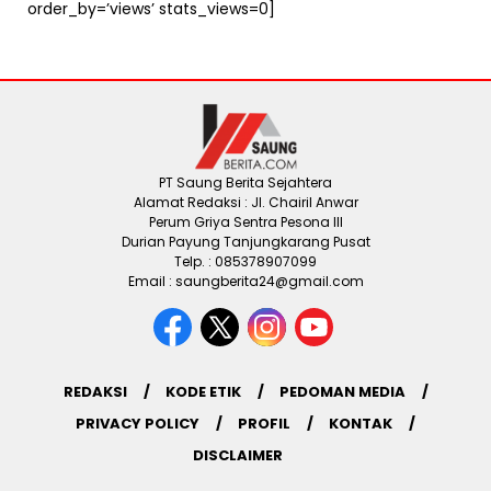
order_by=’views’ stats_views=0]
PT Saung Berita Sejahtera
Alamat Redaksi : Jl. Chairil Anwar
Perum Griya Sentra Pesona III
Durian Payung Tanjungkarang Pusat
Telp. : 085378907099
Email : saungberita24@gmail.com
REDAKSI
KODE ETIK
PEDOMAN MEDIA
PRIVACY POLICY
PROFIL
KONTAK
DISCLAIMER