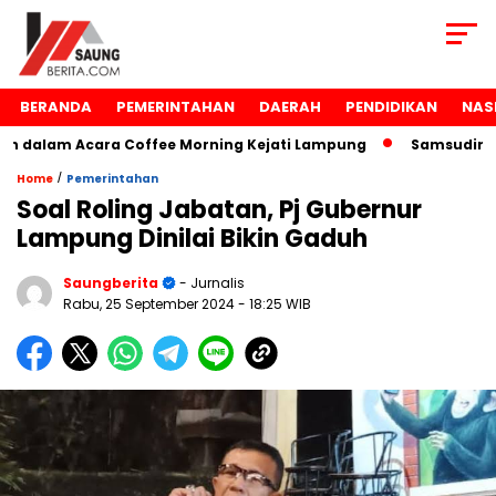
BERANDA
PEMERINTAHAN
DAERAH
PENDIDIKAN
NAS
dalam Acara Coffee Morning Kejati Lampung
Samsudin Rai
/
Home
Pemerintahan
Soal Roling Jabatan, Pj Gubernur
Lampung Dinilai Bikin Gaduh
Saungberita
- Jurnalis
Rabu, 25 September 2024
- 18:25 WIB