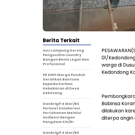
Berita Terkait
PESAWARAN(SB
AsLI Lampung Dorong
Pengusaha Laundry
01/Kedondong
Bangun Bisnis Legal dan
Profesional
warga di Dus
Kedondong Ka
PK KNPI Marga Punduh
Serahkan Bantuan
kepada Korban
Kebakaran di Desa
Kekatang
Pembongkaran
Babinsa Kora
Danbrigif 4 Mar/BS
Perkuat Kolaborasi
dilakukan kar
Pertahanan Melalui
diterpa angin 
Audiensi dengan
Pangdam XXI/RI
Danbrigif 4 Mar/BS