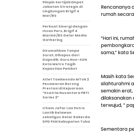
Pimpin Sertijab Empat
Rencananya d
Jabatan Strategis di
Lingkungan Brigif 4
rumah secara
Mar/BS
Perkuat Sinergi dengan
Insan Pers, Brigif 4
Marinir/BS Gelar Media
“Hari ini, rum
Gathering
pembongkaran
Dirumahkan Tanpa
sama,” kata Se
Surat, Dihapus dari
Dapodik: Guru Non-ASN
Kota Metro Tagih
Kepastian Pemkot
Masih kata Se
Atlet Taekwondo MTsN 2
silahturahmi
Pesawaran Borong
Prestasi di Kejuaraan
semakin erat,
“Ksatria Nusantara PBTI
dilaksanakan
Series 2”
terwujud, ” pa
Irham Jafar Lan Putra
Lantik Relawan
sekaligus Gelar Rakerda
DPD PAN kabupaten Tuba
Sementara pe