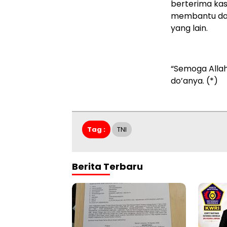
berterima ka
membantu da
yang lain.
“Semoga Alla
do’anya. (*)
Tag :
TNI
Berita Terbaru