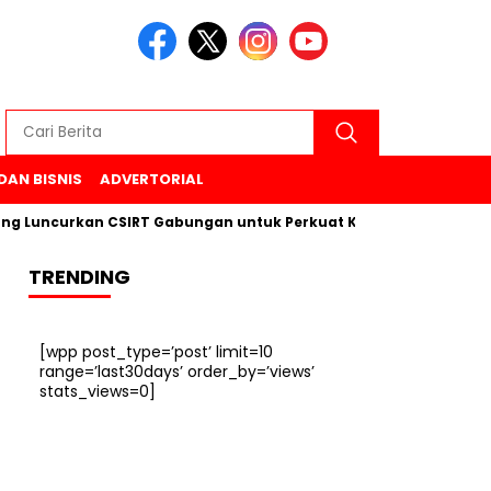
DAN BISNIS
ADVERTORIAL
curkan CSIRT Gabungan untuk Perkuat Keamanan Siber di 6 Ka
TRENDING
[wpp post_type=’post’ limit=10
range=’last30days’ order_by=’views’
stats_views=0]