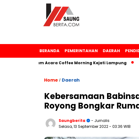
BERANDA
PEMERINTAHAN
DAERAH
PENDI
argaan dalam Acara Coffee Morning Kejati Lampung
Samsu
Home
Daerah
/
Kebersamaan Babins
Royong Bongkar Ruma
Saungberita
- Jurnalis
Selasa, 13 September 2022
- 03:36 WIB