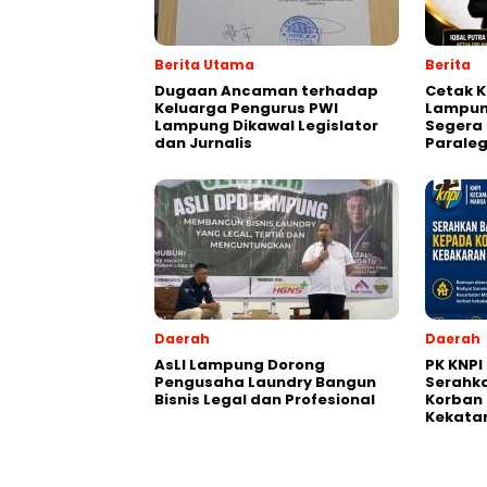
Berita Utama
Berita
Dugaan Ancaman terhadap
Cetak K
Keluarga Pengurus PWI
Lampun
Lampung Dikawal Legislator
Segera 
dan Jurnalis
Paraleg
Daerah
Daerah
AsLI Lampung Dorong
PK KNPI
Pengusaha Laundry Bangun
Serahk
Bisnis Legal dan Profesional
Korban 
Kekata