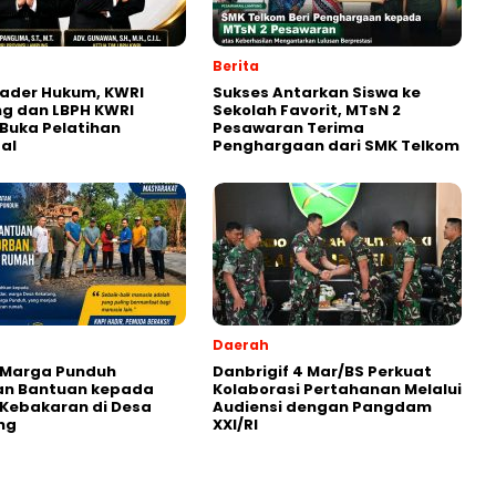
Berita
ader Hukum, KWRI
Sukses Antarkan Siswa ke
g dan LBPH KWRI
Sekolah Favorit, MTsN 2
Buka Pelatihan
Pesawaran Terima
al
Penghargaan dari SMK Telkom
Daerah
 Marga Punduh
Danbrigif 4 Mar/BS Perkuat
an Bantuan kepada
Kolaborasi Pertahanan Melalui
Kebakaran di Desa
Audiensi dengan Pangdam
ng
XXI/RI