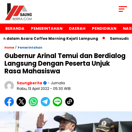
BERANDA
PEMERINTAHAN
DAERAH
PENDIDIKAN
NAS
dalam Acara Coffee Morning Kejati Lampung
Samsudin Rai
/
Home
Pemerintahan
Gubernur Arinal Temui dan Berdialog
Langsung Dengan Peserta Unjuk
Rasa Mahasiswa
Saungberita
- Jurnalis
Rabu, 13 April 2022
- 05:30 WIB