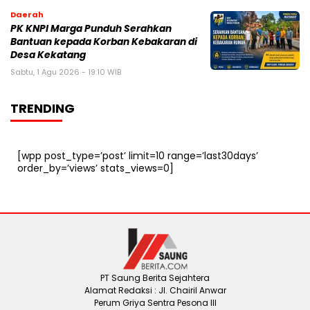
Daerah
PK KNPI Marga Punduh Serahkan
Bantuan kepada Korban Kebakaran di
Desa Kekatang
Sabtu, 1 Agu 2026 - 19:10 WIB
TRENDING
[wpp post_type=’post’ limit=10 range=’last30days’
order_by=’views’ stats_views=0]
PT Saung Berita Sejahtera
Alamat Redaksi : Jl. Chairil Anwar
Perum Griya Sentra Pesona III