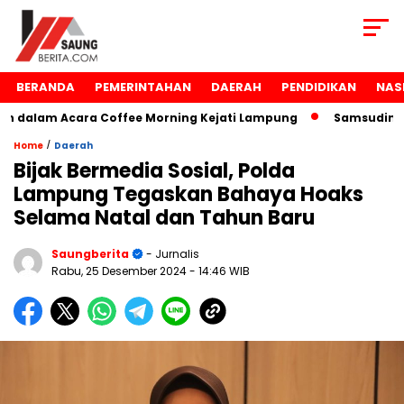
BERANDA
PEMERINTAHAN
DAERAH
PENDIDIKAN
NAS
dalam Acara Coffee Morning Kejati Lampung
Samsudin Rai
/
Home
Daerah
Bijak Bermedia Sosial, Polda
Lampung Tegaskan Bahaya Hoaks
Selama Natal dan Tahun Baru
Saungberita
- Jurnalis
Rabu, 25 Desember 2024
- 14:46 WIB