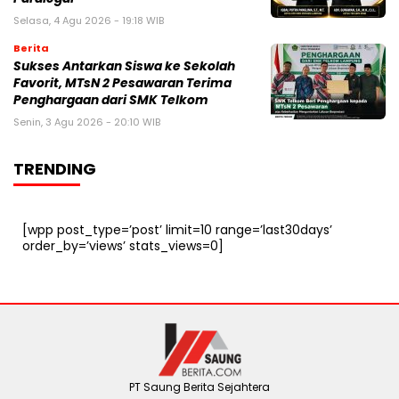
Selasa, 4 Agu 2026 - 19:18 WIB
Berita
Sukses Antarkan Siswa ke Sekolah
Favorit, MTsN 2 Pesawaran Terima
Penghargaan dari SMK Telkom
Senin, 3 Agu 2026 - 20:10 WIB
TRENDING
[wpp post_type=’post’ limit=10 range=’last30days’
order_by=’views’ stats_views=0]
PT Saung Berita Sejahtera