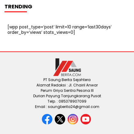
TRENDING
[wpp post_type=’post’ limit=10 range=’last30days’
order_by=’views’ stats_views=0]
PT Saung Berita Sejahtera
Alamat Redaksi : Jl. Chairil Anwar
Perum Griya Sentra Pesona III
Durian Payung Tanjungkarang Pusat
Telp. : 085378907099
Email : saungberita24@gmail.com