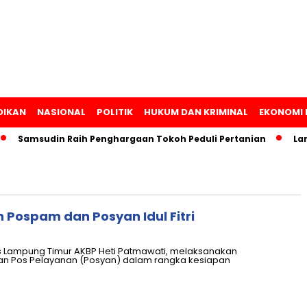
DIKAN
NASIONAL
POLITIK
HUKUM DAN KRIMINAL
EKONOMI 
amsudin Raih Penghargaan Tokoh Peduli Pertanian
Lampung
 Pospam dan Posyan Idul Fitri
 Lampung Timur AKBP Heti Patmawati, melaksanakan
 Pos Pelayanan (Posyan) dalam rangka kesiapan