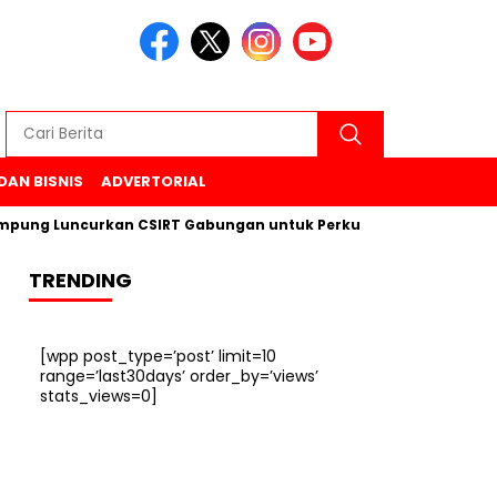
DAN BISNIS
ADVERTORIAL
 Luncurkan CSIRT Gabungan untuk Perkuat Keamanan Siber di 
TRENDING
[wpp post_type=’post’ limit=10
range=’last30days’ order_by=’views’
stats_views=0]