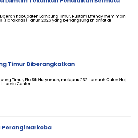
da Lamtim Tekankan Pendidikan Bermutu
s Daerah Kabupaten Lampung Timur, Rustam Effendy memimpin
l (Hardiknas) Tahun 2026 yang berlangsung khidmat di
pung Timur Diberangkatkan
pung Timur, Ela Siti Nuryamah, melepas 232 Jemaah Calon Haji
 Islamic Center…
 Perangi Narkoba