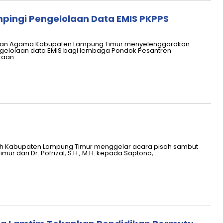
ingi Pengelolaan Data EMIS PKPPS
rian Agama Kabupaten Lampung Timur menyelenggarakan
gelolaan data EMIS bagi lembaga Pondok Pesantren
raan…
ah Kabupaten Lampung Timur menggelar acara pisah sambut
ur dari Dr. Pofrizal, S.H., M.H. kepada Saptono,…