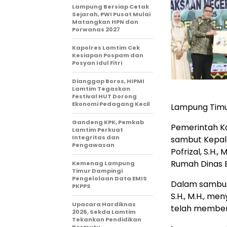
Lampung Bersiap Cetak
Sejarah, PWI Pusat Mulai
Matangkan HPN dan
Porwanas 2027
Kapolres Lamtim Cek
Kesiapan Pospam dan
Posyan Idul Fitri
Dianggap Boros, HIPMI
Lamtim Tegaskan
Festival HUT Dorong
Ekonomi Pedagang Kecil
Lampung Timu
Gandeng KPK, Pemkab
Pemerintah K
Lamtim Perkuat
Integritas dan
sambut Kepala
Pengawasan
Pofrizal, S.H.
Rumah Dinas 
Kemenag Lampung
Timur Dampingi
Pengelolaan Data EMIS
Dalam sambuta
PKPPS
S.H., M.H., m
Upacara Hardiknas
telah member
2026, Sekda Lamtim
Tekankan Pendidikan