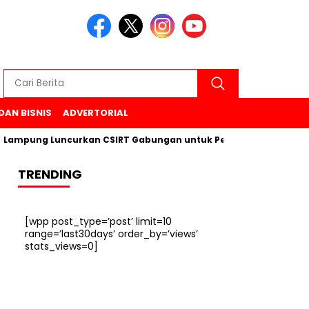
DAN BISNIS
ADVERTORIAL
pung Luncurkan CSIRT Gabungan untuk Perkuat Keamanan Siber 
TRENDING
[wpp post_type=’post’ limit=10
range=’last30days’ order_by=’views’
stats_views=0]