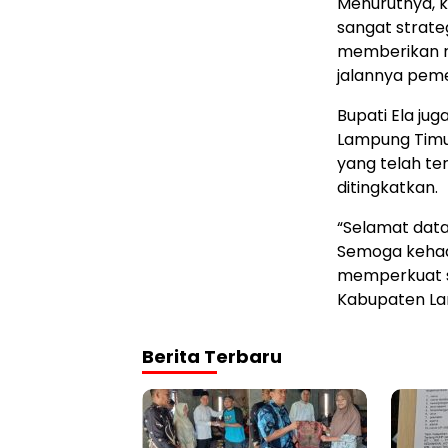
Menurutnya, k
sangat strate
memberikan ru
jalannya peme
Bupati Ela ju
Lampung Timur
yang telah ter
ditingkatkan.
“Selamat dat
Semoga kehad
memperkuat s
Kabupaten La
Berita Terbaru