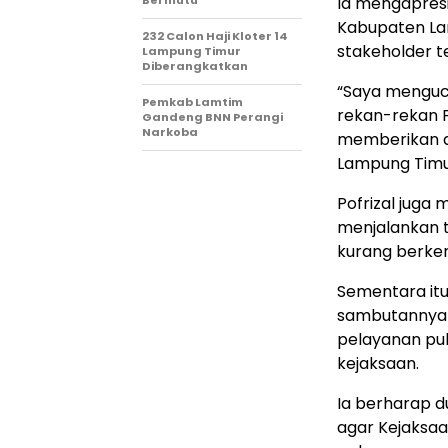
Bermutu
Ia mengapresi
Kabupaten La
232 Calon Haji Kloter 14
stakeholder te
Lampung Timur
Diberangkatkan
“Saya menguc
Pemkab Lamtim
rekan-rekan F
Gandeng BNN Perangi
Narkoba
memberikan d
Lampung Timur
Pofrizal jug
menjalankan t
kurang berken
Sementara itu
sambutannya
pelayanan pub
kejaksaan.
Ia berharap 
agar Kejaksa