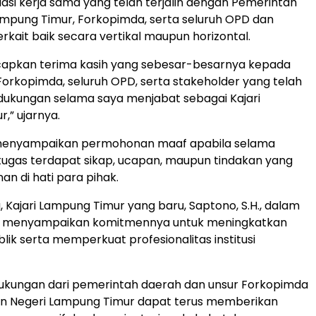
asi kerja sama yang telah terjalin dengan Pemerintah
mpung Timur, Forkopimda, serta seluruh OPD dan
rkait baik secara vertikal maupun horizontal.
apkan terima kasih yang sebesar-besarnya kepada
orkopimda, seluruh OPD, serta stakeholder yang telah
ukungan selama saya menjabat sebagai Kajari
,” ujarnya.
a menyampaikan permohonan maaf apabila selama
ugas terdapat sikap, ucapan, maupun tindakan yang
an di hati para pihak.
, Kajari Lampung Timur yang baru, Saptono, S.H., dalam
 menyampaikan komitmennya untuk meningkatkan
lik serta memperkuat profesionalitas institusi
dukungan dari pemerintah daerah dan unsur Forkopimda
an Negeri Lampung Timur dapat terus memberikan