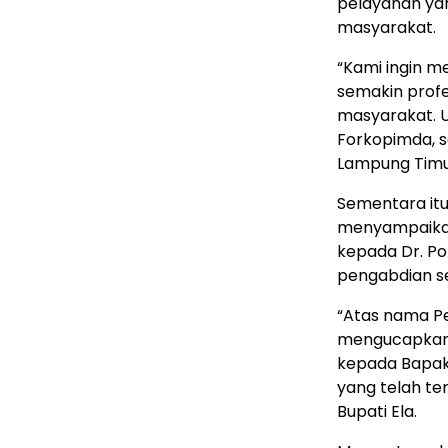
pelayanan yan
masyarakat.
“Kami ingin m
semakin profe
masyarakat. U
Forkopimda, 
Lampung Timur
Sementara itu
menyampaikan
kepada Dr. Pof
pengabdian s
“Atas nama P
mengucapkan 
kepada Bapak 
yang telah te
Bupati Ela.