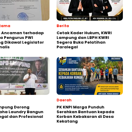
Utama
Berita
 Ancaman terhadap
Cetak Kader Hukum, KWRI
a Pengurus PWI
Lampung dan LBPH KWRI
 Dikawal Legislator
Segera Buka Pelatihan
nalis
Paralegal
Daerah
ampung Dorong
PK KNPI Marga Punduh
aha Laundry Bangun
Serahkan Bantuan kepada
Legal dan Profesional
Korban Kebakaran di Desa
Kekatang