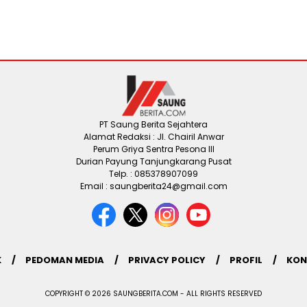
PT Saung Berita Sejahtera
Alamat Redaksi : Jl. Chairil Anwar
Perum Griya Sentra Pesona III
Durian Payung Tanjungkarang Pusat
Telp. : 085378907099
Email : saungberita24@gmail.com
K
PEDOMAN MEDIA
PRIVACY POLICY
PROFIL
KON
COPYRIGHT © 2026 SAUNGBERITA.COM - ALL RIGHTS RESERVED