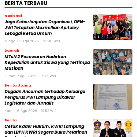
BERITA TERBARU
Nasional
Jaga Keberlanjutan Organisasi, DPN-
JWI Tetapkan Maxmillian Apituley
sebagai Ketua Umum
Minggu, 9 Agu 2026 - 05:30 WIB
Daerah
MTsN 2 Pesawaran Hadirkan
Kepedulian untuk Siswa yang Tertimpa
Musibah
Jumat, 7 Agu 2026 - 18:43 WIB
Berita Utama
Dugaan Ancaman terhadap Keluarga
Pengurus PWI Lampung Dikawal
Legislator dan Jurnalis
Kamis, 6 Agu 2026 - 19:52 WIB
Berita
Cetak Kader Hukum, KWRI Lampung
dan LBPH KWRI Segera Buka Pelatihan