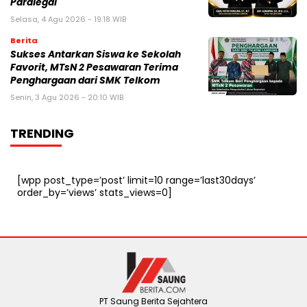
Paralegal
Selasa, 4 Agu 2026 - 19:18 WIB
Berita
Sukses Antarkan Siswa ke Sekolah
Favorit, MTsN 2 Pesawaran Terima
Penghargaan dari SMK Telkom
Senin, 3 Agu 2026 - 20:10 WIB
TRENDING
[wpp post_type=’post’ limit=10 range=’last30days’
order_by=’views’ stats_views=0]
PT Saung Berita Sejahtera