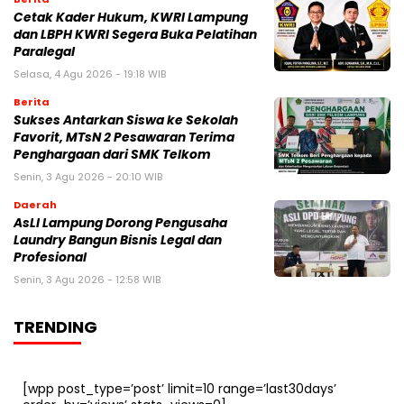
Cetak Kader Hukum, KWRI Lampung
dan LBPH KWRI Segera Buka Pelatihan
Paralegal
Selasa, 4 Agu 2026 - 19:18 WIB
Berita
Sukses Antarkan Siswa ke Sekolah
Favorit, MTsN 2 Pesawaran Terima
Penghargaan dari SMK Telkom
Senin, 3 Agu 2026 - 20:10 WIB
Daerah
AsLI Lampung Dorong Pengusaha
Laundry Bangun Bisnis Legal dan
Profesional
Senin, 3 Agu 2026 - 12:58 WIB
TRENDING
[wpp post_type=’post’ limit=10 range=’last30days’