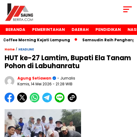
BERANDA
PEMERINTAHAN
DAERAH
PENDIDIKAN
NAS
offee Morning Kejati Lampung
Samsudin Raih Penghargaan
/
Home
HEADLINE
HUT ke-27 Lamtim, Bupati Ela Tanam
Pohon di Labuhanratu
Agung Setiawan
- Jurnalis
Kamis, 14 Mei 2026
- 21:28 WIB