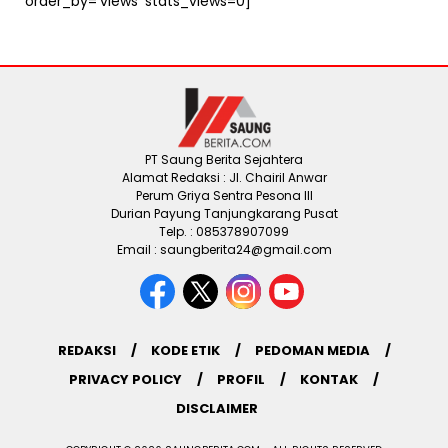
order_by=’views’ stats_views=0]
PT Saung Berita Sejahtera
Alamat Redaksi : Jl. Chairil Anwar
Perum Griya Sentra Pesona III
Durian Payung Tanjungkarang Pusat
Telp. : 085378907099
Email : saungberita24@gmail.com
REDAKSI
KODE ETIK
PEDOMAN MEDIA
PRIVACY POLICY
PROFIL
KONTAK
DISCLAIMER