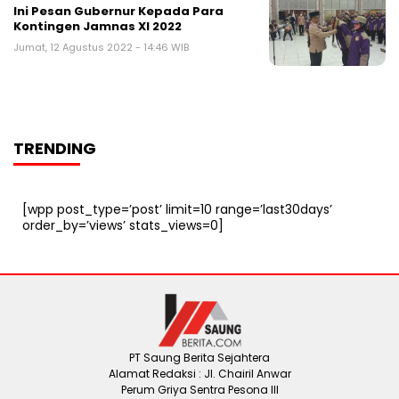
Ini Pesan Gubernur Kepada Para
Kontingen Jamnas XI 2022
Jumat, 12 Agustus 2022 - 14:46 WIB
TRENDING
[wpp post_type=’post’ limit=10 range=’last30days’
order_by=’views’ stats_views=0]
PT Saung Berita Sejahtera
Alamat Redaksi : Jl. Chairil Anwar
Perum Griya Sentra Pesona III