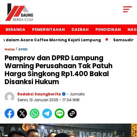
BERANDA
PEMERINTAHAN
DAERAH
PENDIDIKAN
NAS
dalam Acara Coffee Morning Kejati Lampung
Samsudin Rai
/
Home
DPRD
Pemprov dan DPRD Lampung
Warning Perusahaan Tak Patuh
Harga Singkong Rp1.400 Bakal
Disanksi Hukum
Redaksi Saungberita
- Jurnalis
Senin, 13 Januari 2025
- 17:04 WIB