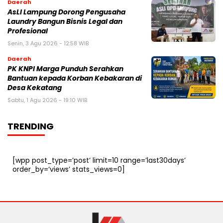
Daerah
AsLI Lampung Dorong Pengusaha
Laundry Bangun Bisnis Legal dan
Profesional
Senin, 3 Agu 2026 - 12:58 WIB
Daerah
PK KNPI Marga Punduh Serahkan
Bantuan kepada Korban Kebakaran di
Desa Kekatang
Sabtu, 1 Agu 2026 - 19:10 WIB
TRENDING
[wpp post_type=’post’ limit=10 range=’last30days’
order_by=’views’ stats_views=0]