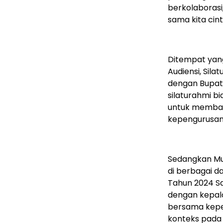
berkolaboras
sama kita cint
Ditempat yan
Audiensi, Sila
dengan Bupati
silaturahmi bi
untuk memban
kepengurusan 
Sedangkan Mu
di berbagai d
Tahun 2024 Sa
dengan kepala
bersama kep
konteks pada a