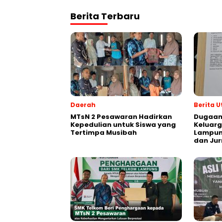
Berita Terbaru
Daerah
Berita 
MTsN 2 Pesawaran Hadirkan
Dugaan
Kepedulian untuk Siswa yang
Keluarg
Tertimpa Musibah
Lampung
dan Jur