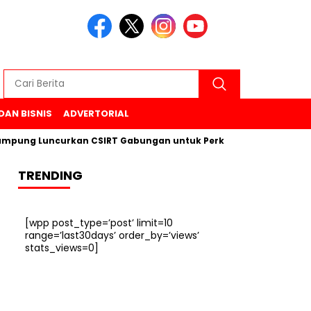
DAN BISNIS
ADVERTORIAL
 Luncurkan CSIRT Gabungan untuk Perkuat Keamanan Siber di 
TRENDING
[wpp post_type=’post’ limit=10
range=’last30days’ order_by=’views’
stats_views=0]