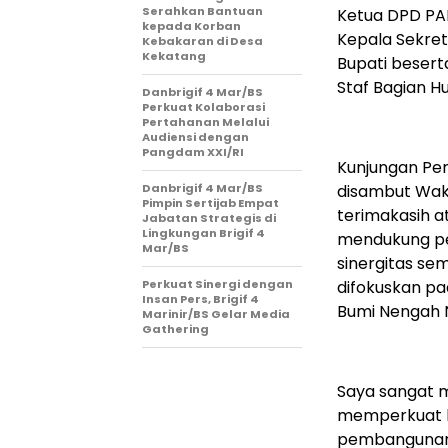
Serahkan Bantuan
Ketua DPD PAN
kepada Korban
Kepala Sekret
Kebakaran di Desa
Kekatang
Bupati beserta
Staf Bagian H
Danbrigif 4 Mar/BS
Perkuat Kolaborasi
Pertahanan Melalui
Audiensi dengan
Pangdam XXI/RI
Kunjungan Pe
Danbrigif 4 Mar/BS
disambut Wak
Pimpin Sertijab Empat
terimakasih a
Jabatan Strategis di
Lingkungan Brigif 4
mendukung pe
Mar/BS
sinergitas s
Perkuat Sinergi dengan
difokuskan pa
Insan Pers, Brigif 4
Bumi Nengah N
Marinir/BS Gelar Media
Gathering
Saya sangat 
memperkuat 
pembangunan 