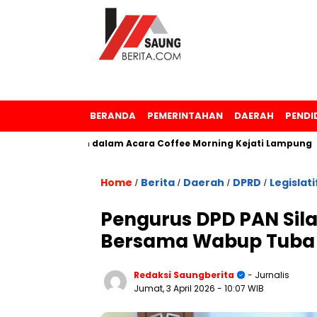
BERANDA
PEMERINTAHAN
DAERAH
PENDI
enghargaan dalam Acara Coffee Morning Kejati Lampung
S
Home
Berita
Daerah
DPRD
Legislati
/
/
/
/
Pengurus DPD PAN Sila
Bersama Wabup Tuba
Redaksi Saungberita
- Jurnalis
Jumat, 3 April 2026
- 10:07 WIB