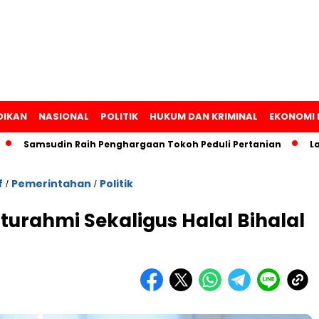
DIKAN
NASIONAL
POLITIK
HUKUM DAN KRIMINAL
EKONOMI 
amsudin Raih Penghargaan Tokoh Peduli Pertanian
Lampung
f
Pemerintahan
Politik
/
/
turahmi Sekaligus Halal Bihalal