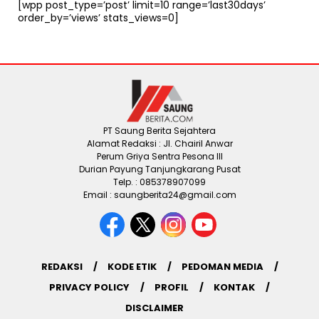
[wpp post_type=’post’ limit=10 range=’last30days’
order_by=’views’ stats_views=0]
PT Saung Berita Sejahtera
Alamat Redaksi : Jl. Chairil Anwar
Perum Griya Sentra Pesona III
Durian Payung Tanjungkarang Pusat
Telp. : 085378907099
Email : saungberita24@gmail.com
REDAKSI
KODE ETIK
PEDOMAN MEDIA
PRIVACY POLICY
PROFIL
KONTAK
DISCLAIMER