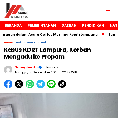
BERANDA
PEMERINTAHAN
DAERAH
PENDIDIKAN
NAS
gaan dalam Acara Coffee Morning Kejati Lampung
Samsudi
/
Home
Hukum Dan Kriminal
Kasus KDRT Lampura, Korban
Mengadu ke Propam
Saungberita
- Jurnalis
Minggu, 14 September 2025
- 22:32 WIB