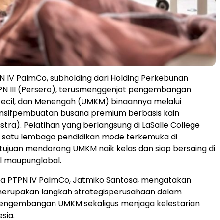
N IV
PalmCo
,
subholding
dari
Holding Perkebunan
N III (Persero),
terus
menggenjot
pengembangan
ecil, dan
Menengah
(UMKM)
binaannya
melalui
nsif
pembuatan
busana
premium
berbasis
kain
stra
).
Pelatihan
yang
berlangsung
di LaSalle College
h
satu
lembaga
pendidikan
mode
terkemuka
di
tujuan
mendorong
UMKM naik
kelas
dan
siap
bersaing
di
l
maupun
global.
a PTPN IV
PalmCo
,
Jatmiko
Santosa,
mengatakan
erupakan
langkah
strategis
perusahaan
dalam
engembangan
UMKM
sekaligus
menjaga
kelestarian
sia.