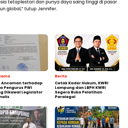
sia
tetap
lestari
dan punya
daya
saing
tinggi
di pasar
un
global,”
tutup
Jennifer.
Utama
Berita
 Ancaman terhadap
Cetak Kader Hukum, KWRI
a Pengurus PWI
Lampung dan LBPH KWRI
 Dikawal Legislator
Segera Buka Pelatihan
nalis
Paralegal