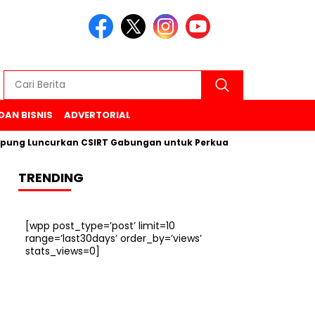
DAN BISNIS
ADVERTORIAL
ncurkan CSIRT Gabungan untuk Perkuat Keamanan Siber di 6 K
TRENDING
[wpp post_type=’post’ limit=10
range=’last30days’ order_by=’views’
stats_views=0]