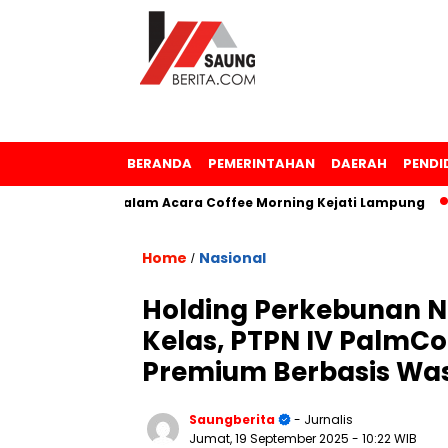
BERANDA
PEMERINTAHAN
DAERAH
PENDI
hargaan dalam Acara Coffee Morning Kejati Lampung
Sams
Home
Nasional
/
Holding Perkebunan 
Kelas, PTPN IV PalmCo
Premium Berbasis Wa
Saungberita
- Jurnalis
Jumat, 19 September 2025
- 10:22 WIB