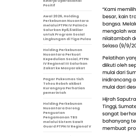
Kinerja Operasional
Positif
“Kami
memilih
besar
,
kain
tr
Awal 2026, Holding
Perkebunan Nusantara
bangsa
.
Melal
melalui PTPN IV PalmCo
Salurkan Rp5,5 Miliar
mengolah
wa
untuk Program Sosial
nilai
tambah
d
Lingkungan di Tiga Pulau
Selasa (9/9/2
Holding Perkebunan
Nusantara Perkuat
Pelatihan
yan
Kepedulian Sosial, PTPN
IV Regional III Salurkan
diikuti
oleh
se
Zakat ke Masyarakat
mulai
dari
Suma
ini
dirancang
a
Pagar Pukesmas tiuh
Tohou Roboh akibat
mulai
dari
des
Kurangnya Perhatian
pemerintah
Hijrah Saputra
Holding Perkebunan
Tinggi, Sumat
Nusantara Dorong
Penguatan
sangat
berha
Pengamanan TBS
bahan
yang
te
melalui Sistem Sawit
Guard PTPN IV Regional V
membuat
pro