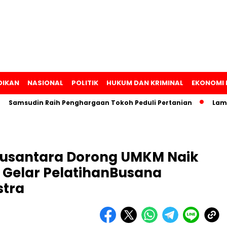
DIKAN
NASIONAL
POLITIK
HUKUM DAN KRIMINAL
EKONOMI 
udin Raih Penghargaan Tokoh Peduli Pertanian
Lampung Lu
Nusantara Dorong UMKM Naik
 Gelar PelatihanBusana
stra