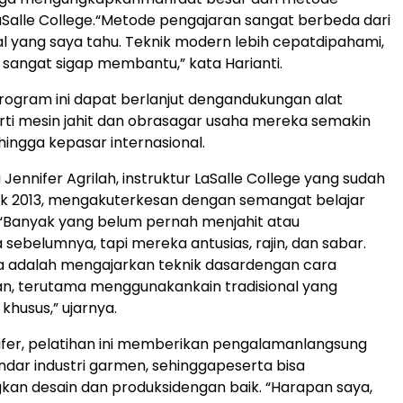
aSalle College.
“Metode
pengajaran
sangat
berbeda
dari
al
yang
saya
tahu
. Teknik modern
lebih
cepat
dipahami
,
sangat
sigap
membantu
,” kata
Harianti
.
rogram
ini
dapat
berlanjut
dengan
dukungan
alat
ti
mesin
jahit
dan
obras
agar
usaha
mereka
semakin
hingga
ke
pasar
internasional
.
u
Jennifer Agrilah,
instruktur
LaSalle College yang
sudah
ak
2013,
mengaku
terkesan
dengan
semangat
belajar
“Banyak yang
belum
pernah
menjahit
atau
a
sebelumnya
,
tapi
mereka
antusias
,
rajin
, dan
sabar
.
a
adalah
mengajarkan
teknik
dasar
dengan
cara
an
,
terutama
menggunakan
kain
tradisional
yang
f
khusus
,”
ujarnya
.
fer,
pelatihan
ini
memberikan
pengalaman
langsung
ndar
industri
garmen
,
sehingga
peserta
bisa
kan
desain
dan
produksi
dengan
baik
.
“Harapan
saya
,