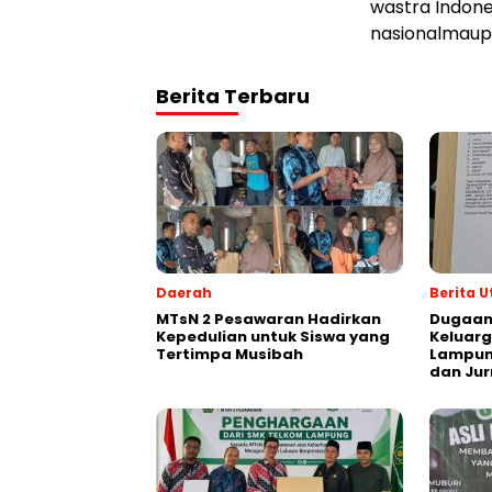
wastra
Indone
nasional
maup
Berita Terbaru
Daerah
Berita 
MTsN 2 Pesawaran Hadirkan
Dugaan
Kepedulian untuk Siswa yang
Keluarg
Tertimpa Musibah
Lampung
dan Jur