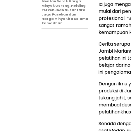
Mentan Soroti Harga
Ia
juga
mengap
Minyak Goreng, Holding
Perkebunan Nusantara
mulai
dari
pen
Jaga Pasokan dan
profesional
.
“
Harga MinyaKita Selama
Ramadhan
sangat
rama
kemampuan
Cerita
serupa
Jambi Marian
pelatihan
ini
t
belajar
dari
no
ini
pengalama
Dengan
ilmu
y
produksi
di Ja
tukang
jahit
,
s
membuat
des
pelatihan
khus
Senada
deng
asal
Medan, j