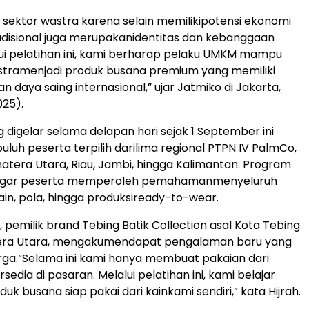
sektor
wastra
karena
selain
memiliki
potensi
ekonomi
adisional
juga
merupakan
identitas
dan
kebanggaan
ui
pelatihan
ini
, kami
berharap
pelaku
UMKM
mampu
stra
menjadi
produk
busana
premium yang
memiliki
an
daya
saing
internasional
,”
ujar
Jatmiko
di Jakarta,
025).
g
digelar
selama
delapan
hari
sejak
1 September
ini
puluh
peserta
terpilih
dari
lima regional PTPN IV
PalmCo
,
tera Utara, Riau, Jambi,
hingga
Kalimantan. Program
gar
peserta
memperoleh
pemahaman
menyeluruh
ain
,
pola
,
hingga
produksi
ready-to-wear.
,
pemilik
brand
Tebing
Batik Collection
asal
Kota
Tebing
era Utara,
mengaku
mendapat
pengalaman
baru
yang
rga
.
“Selama
ini
kami
hanya
membuat
pakaian
dari
rsedia
di
pasaran
.
Melalui
pelatihan
ini
, kami
belajar
duk
busana
siap
pakai
dari
kain
kami
sendiri
,” kata Hijrah.