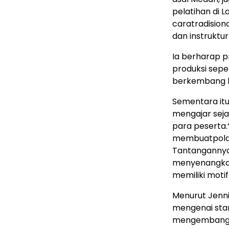
pelatihan
di L
cara
tradision
dan
instruktur
Ia
berharap
p
produksi
seper
berkembang
Sementara
it
mengajar
sej
para
peserta
.
membuat
pol
Tantanganny
menyenangk
memiliki
moti
Menurut
Jenni
mengenai
sta
mengembang