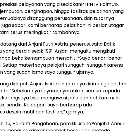
resiasi
pelayanan
yang
disediakan
PTPN IV
PalmCo
,
jemputan
,
penginapan
,
hingga
fasilitas
pelatihan
yang
Semua
biaya
ditanggung
perusahaan
, dan
tutornya
h
juga
sabar
. Kami
berharap
pelatihan
ini
berlanjut
agar
kami
terus
meningkat
,”
tambahnya
.
datang
dari
Anjani
Futri
Astria,
penerus
usaha
Batik
a yang
berdiri
sejak
1991. Anjani
mengaku
mengikuti
anpa
bekal
kemampuan
menjahit
.
“Saya
benar-benar
l.
Setiap
materi
saya
pelajari
sungguh-sungguh
karena
n
yang
sudah
lama
saya
tunggu
,”
ujarnya
.
ang
didapat
, Anjani
kini
lebih
percaya
diri
mengelola
tim
mbi.
“
Sebelumnya
saya
menyerahkan
semua
kepada
ekarang
saya
bisa
mengawasi
pola
dan
bahkan
mulai
ain
sendiri
. Ke
depan
,
saya
berharap
ada
us
desain
motif dan fashion,”
ujarnya
.
an
itu
,
Harianti
Pangabean
,
pemilik
usaha
Penjahit
Annur
uga
mengungkapkan
manfaat
besar
dari
metode