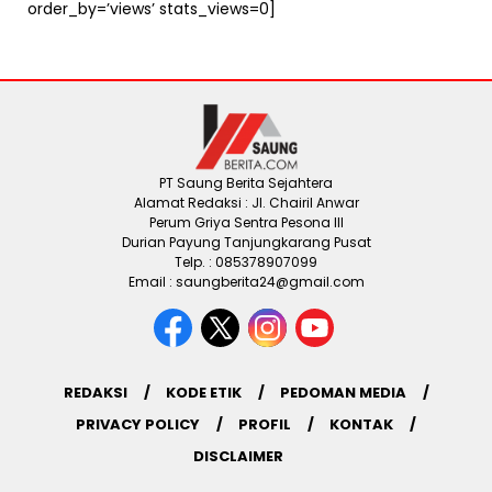
order_by=’views’ stats_views=0]
PT Saung Berita Sejahtera
Alamat Redaksi : Jl. Chairil Anwar
Perum Griya Sentra Pesona III
Durian Payung Tanjungkarang Pusat
Telp. : 085378907099
Email : saungberita24@gmail.com
REDAKSI
KODE ETIK
PEDOMAN MEDIA
PRIVACY POLICY
PROFIL
KONTAK
DISCLAIMER