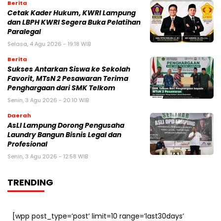
Berita
Cetak Kader Hukum, KWRI Lampung
dan LBPH KWRI Segera Buka Pelatihan
Paralegal
Selasa, 4 Agu 2026 - 19:18 WIB
Berita
Sukses Antarkan Siswa ke Sekolah
Favorit, MTsN 2 Pesawaran Terima
Penghargaan dari SMK Telkom
Senin, 3 Agu 2026 - 20:10 WIB
Daerah
AsLI Lampung Dorong Pengusaha
Laundry Bangun Bisnis Legal dan
Profesional
Senin, 3 Agu 2026 - 12:58 WIB
TRENDING
[wpp post_type=’post’ limit=10 range=’last30days’