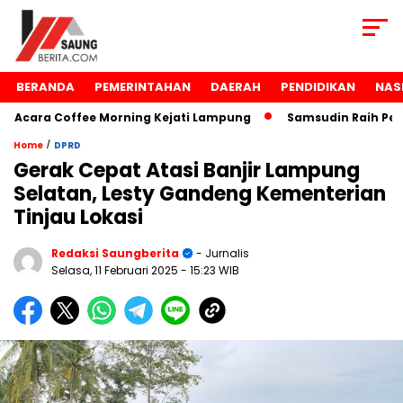
BERANDA
PEMERINTAHAN
DAERAH
PENDIDIKAN
NAS
cara Coffee Morning Kejati Lampung
Samsudin Raih Pengh
/
Home
DPRD
Gerak Cepat Atasi Banjir Lampung
Selatan, Lesty Gandeng Kementerian
Tinjau Lokasi
Redaksi Saungberita
- Jurnalis
Selasa, 11 Februari 2025
- 15:23 WIB