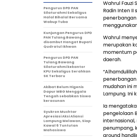
Wahrul Fauzi 
Pengurus DPD PAN
Radin Inten II
Silaturahmi Sekaligus
penerbangan 
Halal Bihalal Bersama
Wabup Tuba
menggunakan m
Kunjungan Pengurus DPD
Wahrul menye
PAN Tulang Bawang
disambut Hangat Bupati
merupakan ka
Qudratul Ikhwan
momentum pe
Pengurus DPD PAN
daerah.
Tulang Bawang
Silaturahmi kekantor
“Alhamdulillah
KPU Sekaligus Serahkan
SK Terbaru
penerbangan i
mudahan ini 
Akibat Belum Higenis
Dapur MBG Menggala
Lampung. Ini k
Tengah sebabkan Siswa
keracunan
Ia mengatakan
Syukron Muchtar
pengelolaan B
Apresiasi Aksi Aliansi
internasional
Lampung Melawan, Siap
Kawal 6 Tuntutan
penumpang, ke
Mahasiswa
ground handli