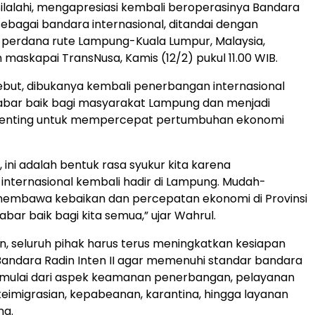
Silalahi, mengapresiasi kembali beroperasinya Bandara
 sebagai bandara internasional, ditandai dengan
perdana rute Lampung-Kuala Lumpur, Malaysia,
askapai TransNusa, Kamis (12/2) pukul 11.00 WIB.
but, dibukanya kembali penerbangan internasional
bar baik bagi masyarakat Lampung dan menjadi
nting untuk mempercepat pertumbuhan ekonomi
, ini adalah bentuk rasa syukur kita karena
nternasional kembali hadir di Lampung. Mudah-
membawa kebaikan dan percepatan ekonomi di Provinsi
abar baik bagi kita semua,” ujar Wahrul.
, seluruh pihak harus terus meningkatkan kesiapan
andara Radin Inten II agar memenuhi standar bandara
, mulai dari aspek keamanan penerbangan, pelayanan
imigrasian, kepabeanan, karantina, hingga layanan
ng.