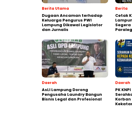
Berita Utama
Berita
Dugaan Ancaman terhadap
Cetak K
Keluarga Pengurus PWI
Lampun
Lampung Dikawal Legislator
Segera 
dan Jurnalis
Paraleg
Daerah
Daerah
AsLI Lampung Dorong
PK KNPI
Pengusaha Laundry Bangun
Serahk
Bisnis Legal dan Profesional
Korban 
Kekata