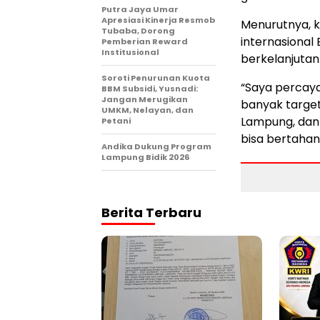
Putra Jaya Umar
Apresiasi Kinerja Resmob
Menurutnya, k
Tubaba, Dorong
internasional
Pemberian Reward
Institusional
berkelanjutan
Soroti Penurunan Kuota
“Saya percaya
BBM Subsidi, Yusnadi:
Jangan Merugikan
banyak target
UMKM, Nelayan, dan
Lampung, dan 
Petani
bisa bertahan
Andika Dukung Program
Lampung Bidik 2026
Berita Terbaru