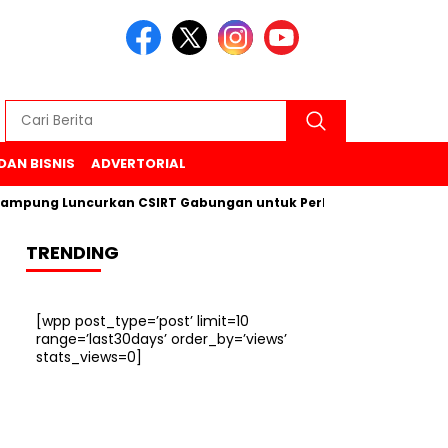
DAN BISNIS
ADVERTORIAL
pung Luncurkan CSIRT Gabungan untuk Perkuat Keamanan Siber 
TRENDING
[wpp post_type=’post’ limit=10
range=’last30days’ order_by=’views’
stats_views=0]