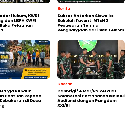
Berita
ader Hukum, KWRI
Sukses Antarkan Siswa ke
g dan LBPH KWRI
Sekolah Favorit, MTsN 2
Buka Pelatihan
Pesawaran Terima
al
Penghargaan dari SMK Telkom
Daerah
 Marga Punduh
Danbrigif 4 Mar/BS Perkuat
an Bantuan kepada
Kolaborasi Pertahanan Melalui
Kebakaran di Desa
Audiensi dengan Pangdam
ng
XXI/RI