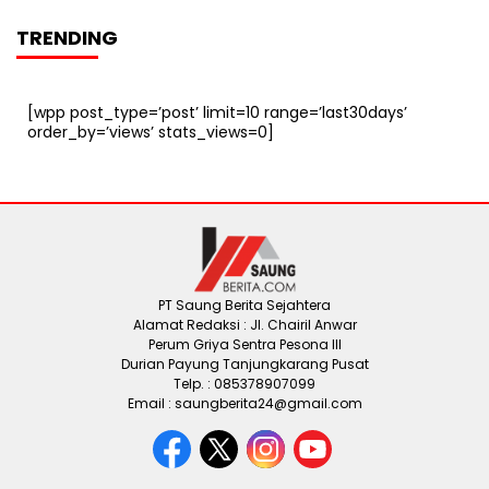
TRENDING
[wpp post_type=’post’ limit=10 range=’last30days’
order_by=’views’ stats_views=0]
PT Saung Berita Sejahtera
Alamat Redaksi : Jl. Chairil Anwar
Perum Griya Sentra Pesona III
Durian Payung Tanjungkarang Pusat
Telp. : 085378907099
Email : saungberita24@gmail.com