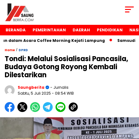
BERANDA
PEMERINTAHAN
DAERAH
PENDIDIKAN
NAS
 dalam Acara Coffee Morning Kejati Lampung
Samsudin Ra
/
Home
DPRD
Tondi: Melalui Sosialisasi Pancasila,
Budaya Gotong Royong Kembali
Dilestarikan
Saungberita
- Jurnalis
Sabtu, 5 Juli 2025
- 08:54 WIB