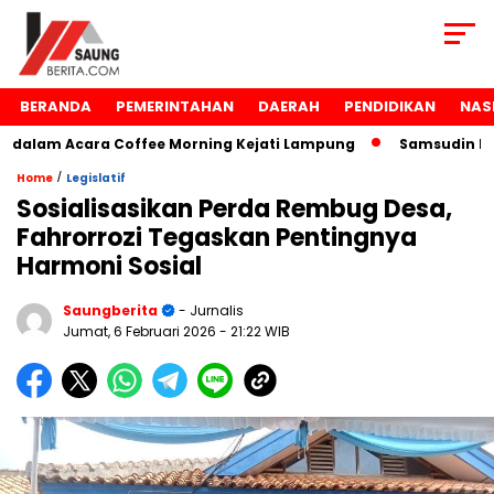
BERANDA
PEMERINTAHAN
DAERAH
PENDIDIKAN
NAS
alam Acara Coffee Morning Kejati Lampung
Samsudin Raih
/
Home
Legislatif
Sosialisasikan Perda Rembug Desa,
Fahrorrozi Tegaskan Pentingnya
Harmoni Sosial
Saungberita
- Jurnalis
Jumat, 6 Februari 2026
- 21:22 WIB