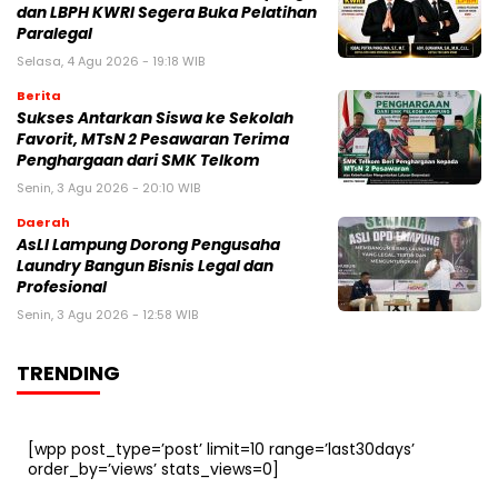
dan LBPH KWRI Segera Buka Pelatihan
Paralegal
Selasa, 4 Agu 2026 - 19:18 WIB
Berita
Sukses Antarkan Siswa ke Sekolah
Favorit, MTsN 2 Pesawaran Terima
Penghargaan dari SMK Telkom
Senin, 3 Agu 2026 - 20:10 WIB
Daerah
AsLI Lampung Dorong Pengusaha
Laundry Bangun Bisnis Legal dan
Profesional
Senin, 3 Agu 2026 - 12:58 WIB
TRENDING
[wpp post_type=’post’ limit=10 range=’last30days’
order_by=’views’ stats_views=0]