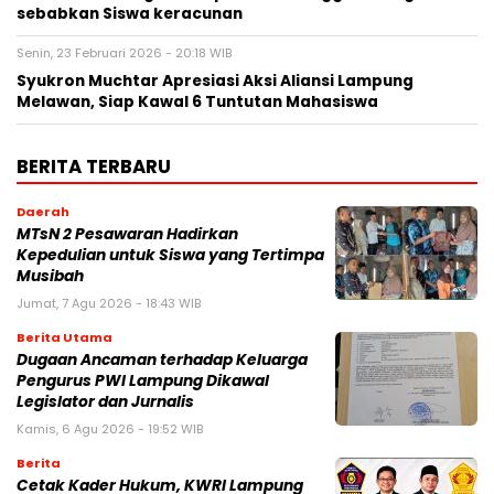
sebabkan Siswa keracunan
Senin, 23 Februari 2026 - 20:18 WIB
Syukron Muchtar Apresiasi Aksi Aliansi Lampung
Melawan, Siap Kawal 6 Tuntutan Mahasiswa
BERITA TERBARU
Daerah
MTsN 2 Pesawaran Hadirkan
Kepedulian untuk Siswa yang Tertimpa
Musibah
Jumat, 7 Agu 2026 - 18:43 WIB
Berita Utama
Dugaan Ancaman terhadap Keluarga
Pengurus PWI Lampung Dikawal
Legislator dan Jurnalis
Kamis, 6 Agu 2026 - 19:52 WIB
Berita
Cetak Kader Hukum, KWRI Lampung