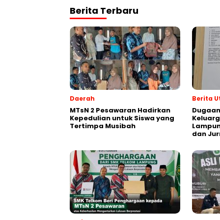
Berita Terbaru
Daerah
Berita 
MTsN 2 Pesawaran Hadirkan
Dugaan
Kepedulian untuk Siswa yang
Keluarg
Tertimpa Musibah
Lampung
dan Jur