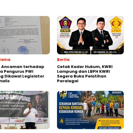
Utama
Berita
 Ancaman terhadap
Cetak Kader Hukum, KWRI
a Pengurus PWI
Lampung dan LBPH KWRI
 Dikawal Legislator
Segera Buka Pelatihan
nalis
Paralegal