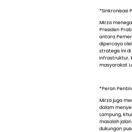
*Sinkronisas
Mirza menega
Presiden Pra
antara Pemeri
dipercaya ol
strategis ini
infrastruktur
masyarakat L
*Peran Penti
Mirza juga me
dalam menyel
Lampung, khus
masalah jala
dukungan pus