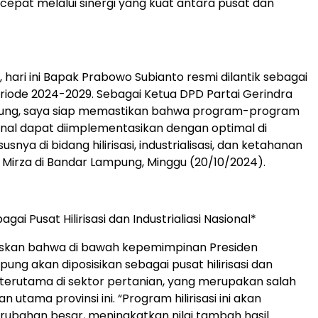
cepat melalui sinergi yang kuat antara pusat dan
, hari ini Bapak Prabowo Subianto resmi dilantik sebagai
eriode 2024-2029. Sebagai Ketua DPD Partai Gerindra
pung, saya siap memastikan bahwa program-program
ional dapat diimplementasikan dengan optimal di
snya di bidang hilirisasi, industrialisasi, dan ketahanan
 Mirza di Bandar Lampung, Minggu (20/10/2024).
ai Pusat Hilirisasi dan Industrialiasi Nasional*
askan bahwa di bawah kepemimpinan Presiden
ung akan diposisikan sebagai pusat hilirisasi dan
i, terutama di sektor pertanian, yang merupakan salah
n utama provinsi ini. “Program hilirisasi ini akan
bahan besar, meningkatkan nilai tambah hasil