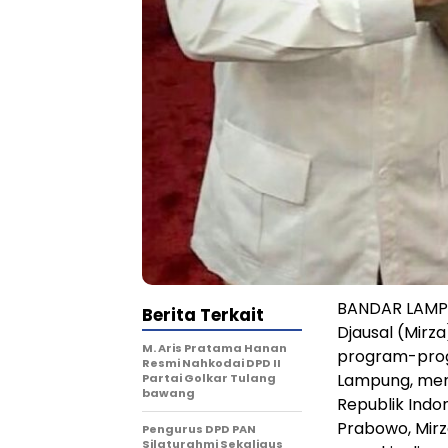
BANDAR LAMPU
Berita Terkait
Djausal (Mir
M. Aris Pratama Hanan
program-progr
Resmi Nahkodai DPD II
Lampung, men
Partai Golkar Tulang
bawang
Republik Indo
Prabowo, Mir
Pengurus DPD PAN
Silaturahmi Sekaligus