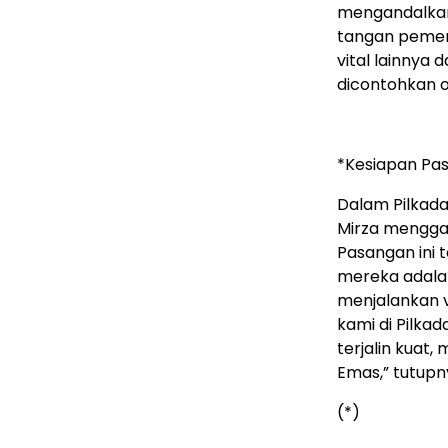
mengandalkan
tangan pemeri
vital lainnya
dicontohkan o
*Kesiapan Pas
Dalam Pilkad
Mirza menggan
Pasangan ini
mereka adala
menjalankan 
kami di Pilka
terjalin kuat
Emas,” tutupn
(*)