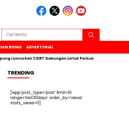
DAN BISNIS
ADVERTORIAL
curkan CSIRT Gabungan untuk Perkuat Keamanan Siber di 6 Ka
TRENDING
[wpp post_type=’post’ limit=10
range=’last30days’ order_by=’views’
stats_views=0]