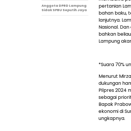
pertanian Lam
Anggota DPRD Lampung
Sidak SPBU Seputih Jaya
bahan baku, te
lanjutnya. L
Nasional. Dan
bahkan beliau
Lampung akan 
*Suara 70% u
Menurut Mirz
dukungan ham
Pilpres 2024 
sebagai prior
Bapak Prabow
ekonomi di Su
ungkapnya.