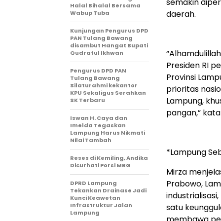
semakin diper
Halal Bihalal Bersama
daerah.
Wabup Tuba
Kunjungan Pengurus DPD
PAN Tulang Bawang
disambut Hangat Bupati
“Alhamdulillah
Qudratul Ikhwan
Presiden RI p
Pengurus DPD PAN
Provinsi Lam
Tulang Bawang
Silaturahmi kekantor
prioritas nas
KPU Sekaligus Serahkan
Lampung, khusu
SK Terbaru
pangan,” kata
Iswan H. Caya dan
Imelda Tegaskan
Lampung Harus Nikmati
Nilai Tambah
*Lampung Sebag
Reses di Kemiling, Andika
Dicurhati Porsi MBG
Mirza menjel
Prabowo, Lamp
DPRD Lampung
Tekankan Drainase Jadi
industrialisas
Kunci Keawetan
Infrastruktur Jalan
satu keunggula
Lampung
membawa peru