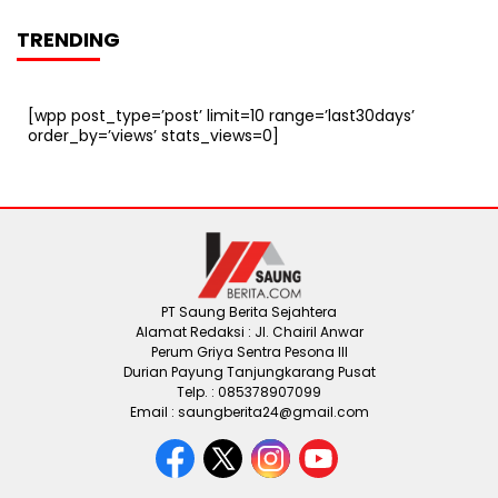
TRENDING
[wpp post_type=’post’ limit=10 range=’last30days’
order_by=’views’ stats_views=0]
PT Saung Berita Sejahtera
Alamat Redaksi : Jl. Chairil Anwar
Perum Griya Sentra Pesona III
Durian Payung Tanjungkarang Pusat
Telp. : 085378907099
Email : saungberita24@gmail.com