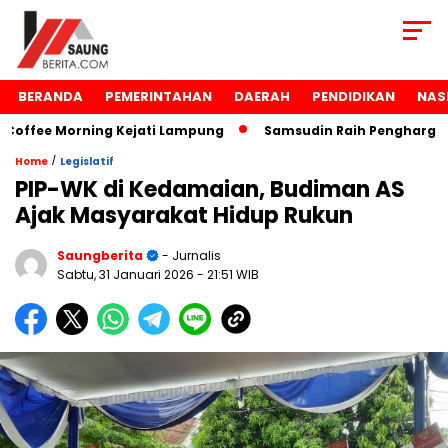
BERANDA
PEMERINTAHAN
DAERAH
PENDIDIKAN
NAS
ffee Morning Kejati Lampung
Samsudin Raih Penghargaan T
/
Home
Legislatif
PIP-WK di Kedamaian, Budiman AS
Ajak Masyarakat Hidup Rukun
Saungberita
- Jurnalis
Sabtu, 31 Januari 2026
- 21:51 WIB