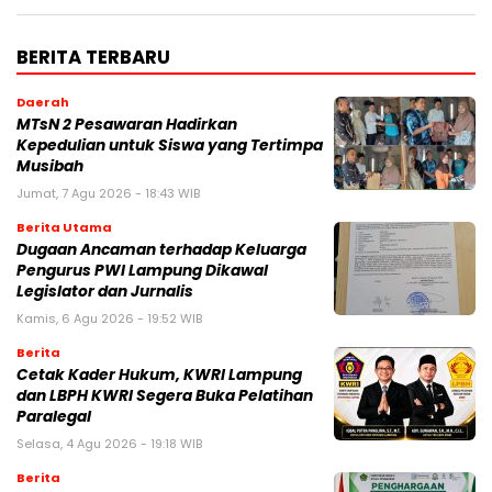
BERITA TERBARU
Daerah
MTsN 2 Pesawaran Hadirkan
Kepedulian untuk Siswa yang Tertimpa
Musibah
Jumat, 7 Agu 2026 - 18:43 WIB
Berita Utama
Dugaan Ancaman terhadap Keluarga
Pengurus PWI Lampung Dikawal
Legislator dan Jurnalis
Kamis, 6 Agu 2026 - 19:52 WIB
Berita
Cetak Kader Hukum, KWRI Lampung
dan LBPH KWRI Segera Buka Pelatihan
Paralegal
Selasa, 4 Agu 2026 - 19:18 WIB
Berita