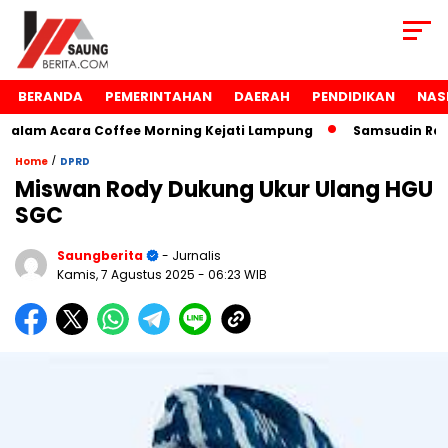
BERANDA
PEMERINTAHAN
DAERAH
PENDIDIKAN
NAS
lam Acara Coffee Morning Kejati Lampung
Samsudin Raih 
/
Home
DPRD
Miswan Rody Dukung Ukur Ulang HGU
SGC
Saungberita
- Jurnalis
Kamis, 7 Agustus 2025
- 06:23 WIB