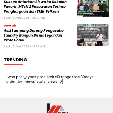
Sukses Antarkan Siswa ke Sekolah
Favorit, MTsN 2 Pesawaran Terima
Penghargaan dari SMK Telkom
Senin, 3 Agu 2026 - 20:10 WIB
Daerah
AsLI Lampung Dorong Pengusaha
Laundry Bangun Bisnis Legal dan
Profesional
Senin, 3 Agu 2026 - 12:58 WIB
TRENDING
[wpp post_type=’post’ limit=10 range=’last30days’
order_by=’views’ stats_views=0]