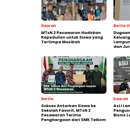
Daerah
Berita 
MTsN 2 Pesawaran Hadirkan
Dugaan
Kepedulian untuk Siswa yang
Keluarg
Tertimpa Musibah
Lampung
dan Jur
Berita
Daerah
Sukses Antarkan Siswa ke
AsLI L
Sekolah Favorit, MTsN 2
Pengus
Pesawaran Terima
Bisnis 
Penghargaan dari SMK Telkom