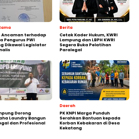
Utama
Berita
 Ancaman terhadap
Cetak Kader Hukum, KWRI
a Pengurus PWI
Lampung dan LBPH KWRI
 Dikawal Legislator
Segera Buka Pelatihan
nalis
Paralegal
Daerah
ampung Dorong
PK KNPI Marga Punduh
aha Laundry Bangun
Serahkan Bantuan kepada
Legal dan Profesional
Korban Kebakaran di Desa
Kekatang