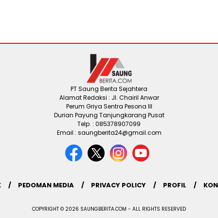
PT Saung Berita Sejahtera
Alamat Redaksi : Jl. Chairil Anwar
Perum Griya Sentra Pesona III
Durian Payung Tanjungkarang Pusat
Telp. : 085378907099
Email : saungberita24@gmail.com
K
PEDOMAN MEDIA
PRIVACY POLICY
PROFIL
KON
COPYRIGHT © 2026 SAUNGBERITA.COM - ALL RIGHTS RESERVED