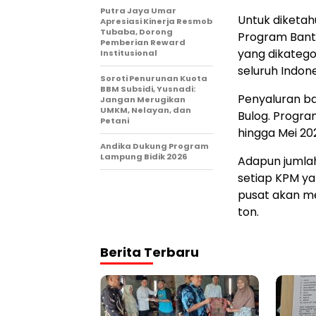
Putra Jaya Umar
Untuk diketah
Apresiasi Kinerja Resmob
Tubaba, Dorong
Program Bant
Pemberian Reward
yang dikatego
Institusional
seluruh Indone
Soroti Penurunan Kuota
BBM Subsidi, Yusnadi:
Penyaluran b
Jangan Merugikan
UMKM, Nelayan, dan
Bulog. Progra
Petani
hingga Mei 20
Andika Dukung Program
Lampung Bidik 2026
Adapun jumlah
setiap KPM ya
pusat akan m
ton.
Berita Terbaru