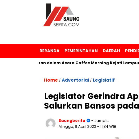
BERANDA
PEMERINTAHAN
DAERAH
PENDI
a Penghargaan dalam Acara Coffee Morning Kejati Lampung
Home
Advertorial
Legislatif
/
/
Legislator Gerindra A
Salurkan Bansos pad
Saungberita
- Jurnalis
Minggu, 9 April 2023
- 11:34 WIB