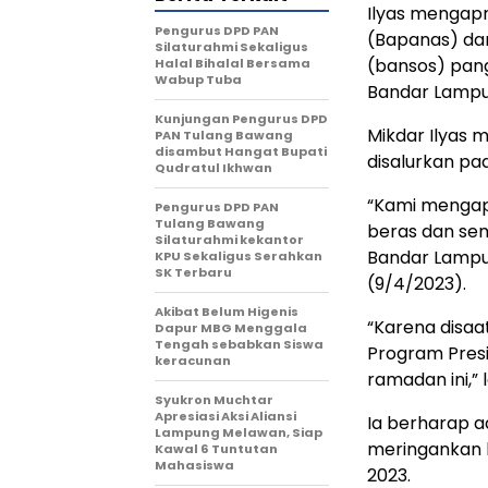
Ilyas mengapr
Pengurus DPD PAN
(Bapanas) dan
Silaturahmi Sekaligus
(bansos) pang
Halal Bihalal Bersama
Wabup Tuba
Bandar Lampun
Kunjungan Pengurus DPD
Mikdar Ilyas 
PAN Tulang Bawang
disambut Hangat Bupati
disalurkan pa
Qudratul Ikhwan
“Kami mengap
Pengurus DPD PAN
Tulang Bawang
beras dan se
Silaturahmi kekantor
Bandar Lampun
KPU Sekaligus Serahkan
SK Terbaru
(9/4/2023).
Akibat Belum Higenis
“Karena disaa
Dapur MBG Menggala
Tengah sebabkan Siswa
Program Presi
keracunan
ramadan ini,” 
Syukron Muchtar
Apresiasi Aksi Aliansi
Ia berharap 
Lampung Melawan, Siap
meringankan b
Kawal 6 Tuntutan
Mahasiswa
2023.