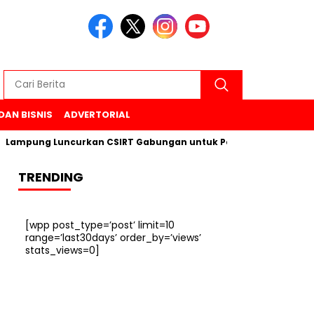
DAN BISNIS
ADVERTORIAL
pung Luncurkan CSIRT Gabungan untuk Perkuat Keamanan Siber 
TRENDING
[wpp post_type=’post’ limit=10
range=’last30days’ order_by=’views’
stats_views=0]