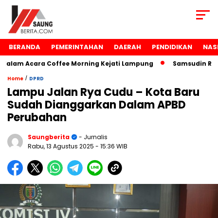
BERANDA
PEMERINTAHAN
DAERAH
PENDIDIKAN
NAS
am Acara Coffee Morning Kejati Lampung
Samsudin Raih P
/
Home
DPRD
Lampu Jalan Rya Cudu – Kota Baru
Sudah Dianggarkan Dalam APBD
Perubahan
Saungberita
- Jurnalis
Rabu, 13 Agustus 2025
- 15:36 WIB