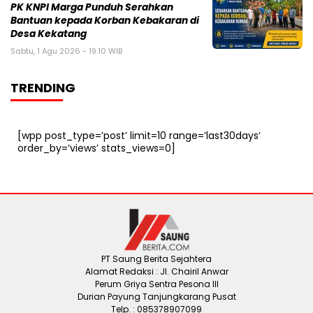
PK KNPI Marga Punduh Serahkan
Bantuan kepada Korban Kebakaran di
Desa Kekatang
Sabtu, 1 Agu 2026 - 19:10 WIB
TRENDING
[wpp post_type=’post’ limit=10 range=’last30days’
order_by=’views’ stats_views=0]
PT Saung Berita Sejahtera
Alamat Redaksi : Jl. Chairil Anwar
Perum Griya Sentra Pesona III
Durian Payung Tanjungkarang Pusat
Telp. : 085378907099