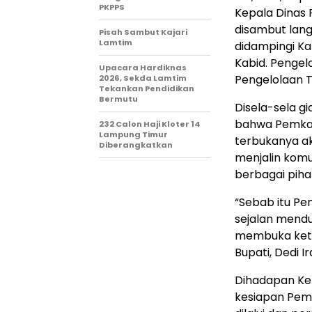
PKPPS
Kepala Dinas P
disambut langs
Pisah Sambut Kajari
Lamtim
didampingi Kabi
Kabid. Pengel
Upacara Hardiknas
Pengelolaan T
2026, Sekda Lamtim
Tekankan Pendidikan
Bermutu
Disela-sela g
bahwa Pemka
232 Calon Haji Kloter 14
Lampung Timur
terbukanya a
Diberangkatkan
menjalin komu
berbagai piha
“Sebab itu P
sejalan mend
membuka keter
Bupati, Dedi I
Dihadapan Ke
kesiapan Pem