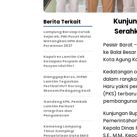
Kunjun
Berita Terkait
Serah
Lampung Bersiap Cetak
Sejarah, PWI Pusat Mulai
Matangkan HPN dan
Pesisir Barat 
Porwanas 2027
ke Balai Besa
Kapolres Lamtim Cek
Kota Agung K
Kesiapan Pospam dan
Posyan Idul Fitri
Kedatangan or
Dianggap Boros, HIPMI
dalam rangka
Lamtim Tegaskan
Haru yakni pe
Festival HUT Dorong
Ekonomi Pedagang Kecil
(PKS) terbaru
pembangunan 
Gandeng KPK, Pemkab
Lamtim Perkuat
Integritas dan
Kunjungan Bup
Pengawasan
Pemerintahan 
Kemenag Lampung
Kepala Dinas
Timur Dampingi
S.E., M.M., Kep
Pengelolaan Data EMIS