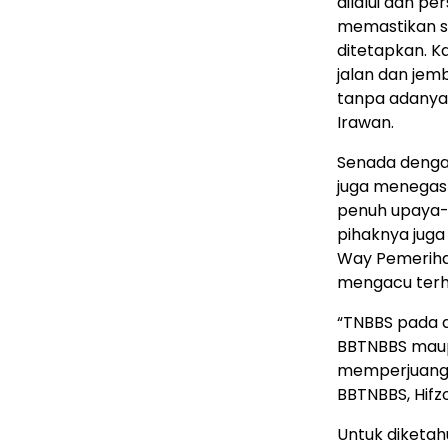
dilalui dan pe
memastikan si
ditetapkan. 
jalan dan jem
tanpa adanya 
Irawan.
Senada dengan
juga menegas
penuh upaya-
pihaknya jug
Way Pemerihan
mengacu terh
“TNBBS pada d
BBTNBBS mau
memperjuangk
BBTNBBS, Hifzo
Untuk diketah