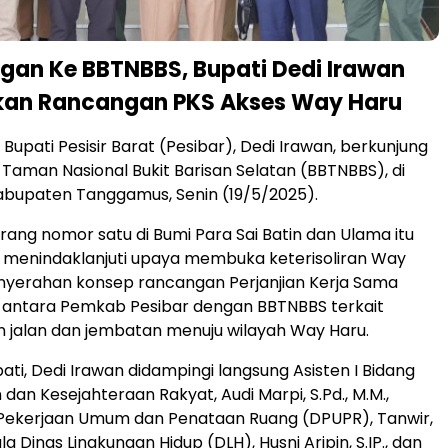
gan Ke BBTNBBS, Bupati Dedi Irawan
kan Rancangan PKS Akses Way Haru
– Bupati Pesisir Barat (Pesibar), Dedi Irawan, berkunjung
r Taman Nasional Bukit Barisan Selatan (BBTNBBS), di
abupaten Tanggamus, Senin (19/5/2025).
ang nomor satu di Bumi Para Sai Batin dan Ulama itu
 menindaklanjuti upaya membuka keterisoliran Way
nyerahan konsep rancangan Perjanjian Kerja Sama
 antara Pemkab Pesibar dengan BBTNBBS terkait
jalan dan jembatan menuju wilayah Way Haru.
ati, Dedi Irawan didampingi langsung Asisten I Bidang
dan Kesejahteraan Rakyat, Audi Marpi, S.Pd., M.M.,
 Pekerjaan Umum dan Penataan Ruang (DPUPR), Tanwir,
ala Dinas Lingkungan Hidup (DLH), Husni Aripin, S.IP., dan