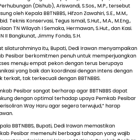
erhubungan (Dishub), Ariswandi, S.Sos., M.P., tersebut
ung oleh Kepala BBTNBBS, Hifzon Zawahiri, S.E., M.M.,
d. Teknis Konservasi, Tegus Ismail, S.Hut., M.A., M.Eng.,
olaan TN Wilayah I Semaka, Hermawan, S.Hut., dan Kasi.
N II Bangkunat, Jimmy Fonda, S.H.
iat silaturahminya itu, Bupati, Dedi Irawan menyampaikan
b Pesibar berkomitmen penuh untuk memperjuangkan
kses menuju empat pekon dengan terus berupaya
nikasi yang baik dan koordinasi dengan intens dengan
k terkait, tak terkecuali dengan BBTNBBS.
emkab Pesibar sangat berharap agar BBTNBBS dapat
ukung dengan optimal terhadap upaya Pemkab Pesibar
isoliran Way Haru agar segera terwujud,” harap
rawan.
pala BBTNBBS, Bupati, Dedi Irawan memastikan
kab Pesibar memenuhi berbagai tahapan yang wajib