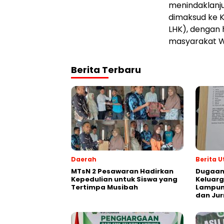
menindaklanju
dimaksud ke 
LHK), dengan
masyarakat Wa
Berita Terbaru
Daerah
Berita 
MTsN 2 Pesawaran Hadirkan
Dugaan
Kepedulian untuk Siswa yang
Keluarg
Tertimpa Musibah
Lampung
dan Jur