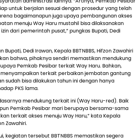
rsyaratan administrasi lainnya. “Artinya, Pemkab Pesibar
ap untuk berjalan sesuai dengan prosedur yang telah
Karena bagaimanapun juga upaya pembangunan akses
batan menuju Way Haru mustahil bisa dilaksanakan
izin dari pemerintah pusat,” pungkas Bupati, Dedi
 Bupati, Dedi Irawan, Kepala BBTNBBS, Hifzon Zawahiri
kan bahwa, pihaknya sendiri memastikan mendukung
upaya Pemkab Pesibar terkait Way Haru. Bahkan,
a menyampaikan terkait perbaikan jembatan gantung
 sudah bisa dilakukan tahun ini dengan hanya
adap PKS lama.
asarnya mendukung terkait ini (Way Haru-red). Baik
pun Pemkab Pesibar mari berupaya bersama-sama
an terkait akses menuju Way Haru,” kata Kepala
n Zawahiri.
ui, kegiatan tersebut BBTNBBS memastikan segera