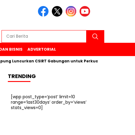
DAN BISNIS
ADVERTORIAL
uncurkan CSIRT Gabungan untuk Perkuat Keamanan Siber di 6 
TRENDING
[wpp post_type=’post’ limit=10
range=’last30days’ order_by=’views’
stats_views=0]