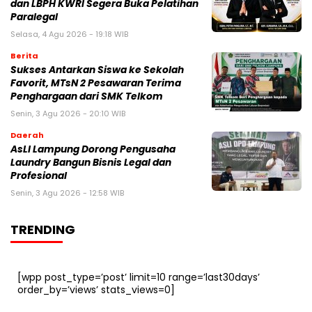
dan LBPH KWRI Segera Buka Pelatihan
Paralegal
Selasa, 4 Agu 2026 - 19:18 WIB
Berita
Sukses Antarkan Siswa ke Sekolah
Favorit, MTsN 2 Pesawaran Terima
Penghargaan dari SMK Telkom
Senin, 3 Agu 2026 - 20:10 WIB
Daerah
AsLI Lampung Dorong Pengusaha
Laundry Bangun Bisnis Legal dan
Profesional
Senin, 3 Agu 2026 - 12:58 WIB
TRENDING
[wpp post_type=’post’ limit=10 range=’last30days’
order_by=’views’ stats_views=0]