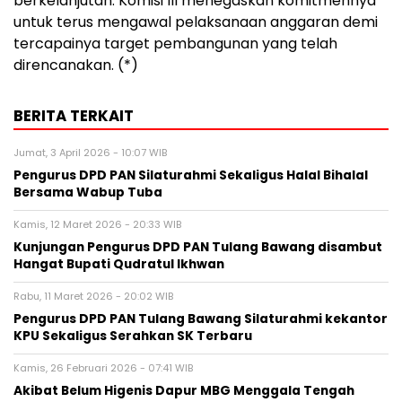
berkelanjutan. Komisi III menegaskan komitmennya
untuk terus mengawal pelaksanaan anggaran demi
tercapainya target pembangunan yang telah
direncanakan. (*)
BERITA TERKAIT
Jumat, 3 April 2026 - 10:07 WIB
Pengurus DPD PAN Silaturahmi Sekaligus Halal Bihalal
Bersama Wabup Tuba
Kamis, 12 Maret 2026 - 20:33 WIB
Kunjungan Pengurus DPD PAN Tulang Bawang disambut
Hangat Bupati Qudratul Ikhwan
Rabu, 11 Maret 2026 - 20:02 WIB
Pengurus DPD PAN Tulang Bawang Silaturahmi kekantor
KPU Sekaligus Serahkan SK Terbaru
Kamis, 26 Februari 2026 - 07:41 WIB
Akibat Belum Higenis Dapur MBG Menggala Tengah