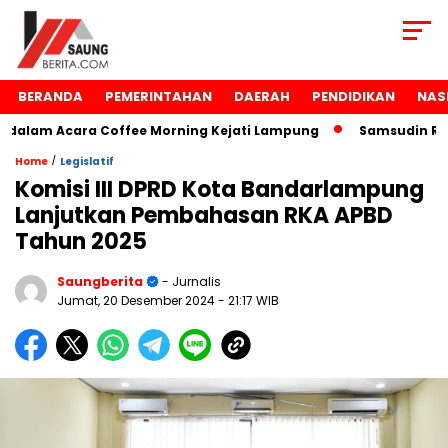
BERANDA
PEMERINTAHAN
DAERAH
PENDIDIKAN
NAS
alam Acara Coffee Morning Kejati Lampung
Samsudin Raih
/
Home
Legislatif
Komisi III DPRD Kota Bandarlampung
Lanjutkan Pembahasan RKA APBD
Tahun 2025
Saungberita
- Jurnalis
Jumat, 20 Desember 2024
- 21:17 WIB