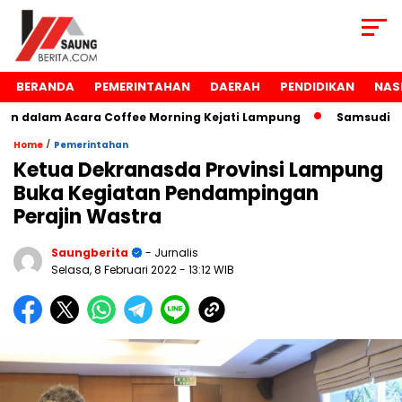
BERANDA
PEMERINTAHAN
DAERAH
PENDIDIKAN
NAS
dalam Acara Coffee Morning Kejati Lampung
Samsudin Rai
/
Home
Pemerintahan
Ketua Dekranasda Provinsi Lampung
Buka Kegiatan Pendampingan
Perajin Wastra
Saungberita
- Jurnalis
Selasa, 8 Februari 2022
- 13:12 WIB