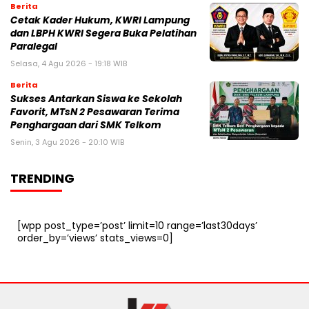
Berita
Cetak Kader Hukum, KWRI Lampung
dan LBPH KWRI Segera Buka Pelatihan
Paralegal
Selasa, 4 Agu 2026 - 19:18 WIB
Berita
Sukses Antarkan Siswa ke Sekolah
Favorit, MTsN 2 Pesawaran Terima
Penghargaan dari SMK Telkom
Senin, 3 Agu 2026 - 20:10 WIB
TRENDING
[wpp post_type=’post’ limit=10 range=’last30days’
order_by=’views’ stats_views=0]