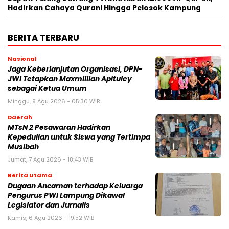
Hadirkan Cahaya Qurani Hingga Pelosok Kampung ‎
BERITA TERBARU
Nasional
Jaga Keberlanjutan Organisasi, DPN-
JWI Tetapkan Maxmillian Apituley
sebagai Ketua Umum
Minggu, 9 Agu 2026 - 05:30 WIB
Daerah
MTsN 2 Pesawaran Hadirkan
Kepedulian untuk Siswa yang Tertimpa
Musibah
Jumat, 7 Agu 2026 - 18:43 WIB
Berita Utama
Dugaan Ancaman terhadap Keluarga
Pengurus PWI Lampung Dikawal
Legislator dan Jurnalis
Kamis, 6 Agu 2026 - 19:52 WIB