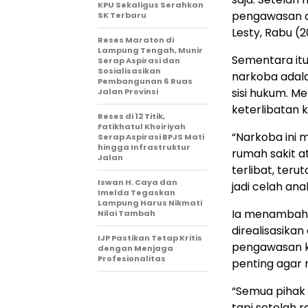
KPU Sekaligus Serahkan
pengawasan ag
SK Terbaru
Lesty, Rabu (2
Reses Maraton di
Lampung Tengah, Munir
Sementara itu
Serap Aspirasi dan
Sosialisasikan
narkoba adala
Pembangunan 6 Ruas
sisi hukum. Me
Jalan Provinsi
keterlibatan 
Reses di 12 Titik,
Fatikhatul Khoiriyah
“Narkoba ini 
Serap Aspirasi BPJS Mati
hingga Infrastruktur
rumah sakit at
Jalan
terlibat, ter
Iswan H. Caya dan
jadi celah ana
Imelda Tegaskan
Lampung Harus Nikmati
Ia menambahka
Nilai Tambah
direalisasik
IJP Pastikan Tetap Kritis
pengawasan ke
dengan Menjaga
Profesionalitas
penting agar 
“Semua pihak 
tapi setelah 