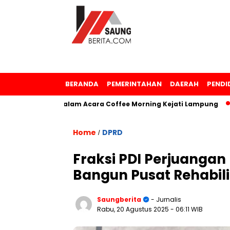
BERANDA
PEMERINTAHAN
DAERAH
PENDI
nghargaan dalam Acara Coffee Morning Kejati Lampung
Sa
Home
DPRD
/
Fraksi PDI Perjuanga
Bangun Pusat Rehabili
Saungberita
- Jurnalis
Rabu, 20 Agustus 2025
- 06:11 WIB