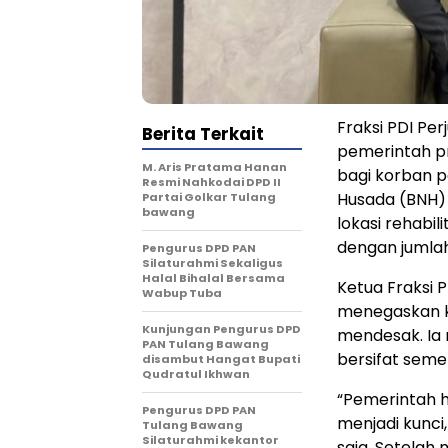
Fraksi PDI P
Berita Terkait
pemerintah pr
M. Aris Pratama Hanan
bagi korban 
Resmi Nahkodai DPD II
Husada (BNH) 
Partai Golkar Tulang
bawang
lokasi rehabi
dengan jumlah
Pengurus DPD PAN
Silaturahmi Sekaligus
Halal Bihalal Bersama
Ketua Fraksi 
Wabup Tuba
menegaskan k
Kunjungan Pengurus DPD
mendesak. Ia 
PAN Tulang Bawang
bersifat seme
disambut Hangat Bupati
Qudratul Ikhwan
“Pemerintah ha
Pengurus DPD PAN
menjadi kunci
Tulang Bawang
Silaturahmi kekantor
saja. Setelah