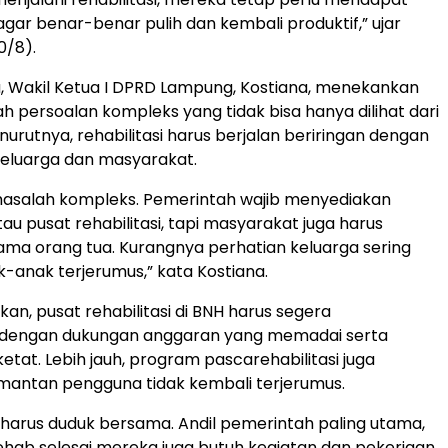
ar benar-benar pulih dan kembali produktif,” ujar
0/8).
, Wakil Ketua I DPRD Lampung, Kostiana, menekankan
h persoalan kompleks yang tidak bisa hanya dilihat dari
nurutnya, rehabilitasi harus berjalan beriringan dengan
keluarga dan masyarakat.
masalah kompleks. Pemerintah wajib menyediakan
au pusat rehabilitasi, tapi masyarakat juga harus
utama orang tua. Kurangnya perhatian keluarga sering
k-anak terjerumus,” kata Kostiana.
n, pusat rehabilitasi di BNH harus segera
an dengan dukungan anggaran yang memadai serta
tat. Lebih jauh, program pascarehabilitasi juga
mantan pengguna tidak kembali terjerumus.
harus duduk bersama. Andil pemerintah paling utama,
rehab selesai mereka juga butuh kegiatan dan pekerjaan