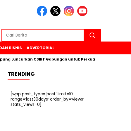
DAN BISNIS
ADVERTORIAL
Luncurkan CSIRT Gabungan untuk Perkuat Keamanan Siber di 6
TRENDING
[wpp post_type=’post’ limit=10
range=’last30days’ order_by=’views’
stats_views=0]