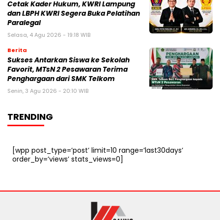
Cetak Kader Hukum, KWRI Lampung
dan LBPH KWRI Segera Buka Pelatihan
Paralegal
Selasa, 4 Agu 2026 - 19:18 WIB
Berita
Sukses Antarkan Siswa ke Sekolah
Favorit, MTsN 2 Pesawaran Terima
Penghargaan dari SMK Telkom
Senin, 3 Agu 2026 - 20:10 WIB
TRENDING
[wpp post_type=’post’ limit=10 range=’last30days’
order_by=’views’ stats_views=0]