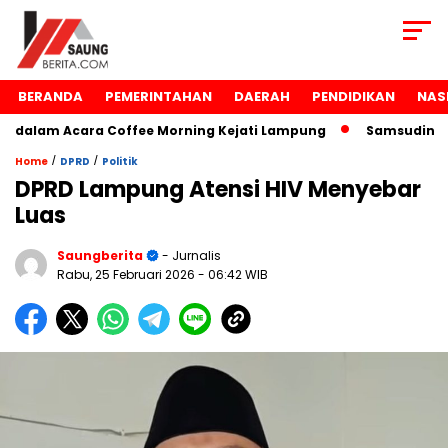
BERANDA
PEMERINTAHAN
DAERAH
PENDIDIKAN
NAS
alam Acara Coffee Morning Kejati Lampung
Samsudin Raih
/
/
Home
DPRD
Politik
DPRD Lampung Atensi HIV Menyebar
Luas
Saungberita
- Jurnalis
Rabu, 25 Februari 2026
- 06:42 WIB