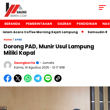
BERANDA
PEMERINTAHAN
DAERAH
PENDIDIKAN
NAS
am Acara Coffee Morning Kejati Lampung
Samsudin Raih P
/
Home
DPRD
Dorong PAD, Munir Usul Lampung
Miliki Kapal
Saungberita
- Jurnalis
Kamis, 14 Agustus 2025
- 13:17 WIB