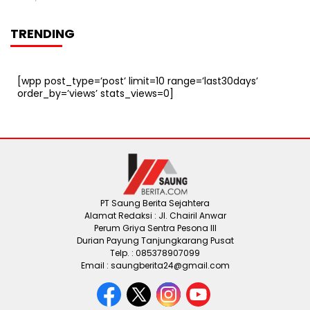
TRENDING
[wpp post_type=’post’ limit=10 range=’last30days’
order_by=’views’ stats_views=0]
PT Saung Berita Sejahtera
Alamat Redaksi : Jl. Chairil Anwar
Perum Griya Sentra Pesona III
Durian Payung Tanjungkarang Pusat
Telp. : 085378907099
Email : saungberita24@gmail.com