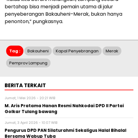
bertahap bisa menjadi pemain utama di jalur
penyeberangan Bakauheni–Merak, bukan hanya
penonton,” pungkasnya.
Tag :
Bakauheni
Kapal Penyebrangan
Merak
Pemprov Lampung
BERITA TERKAIT
Jumat, 1 Mei 2026 - 20:21 WIB
M. Aris Pratama Hanan Resmi Nahkodai DPD II Partai
Golkar Tulang bawang
Jumat, 3 April 2026 - 10:07 WIB
Pengurus DPD PAN Silaturahmi Sekaligus Halal Bihalal
Bersama Wabup Tuba