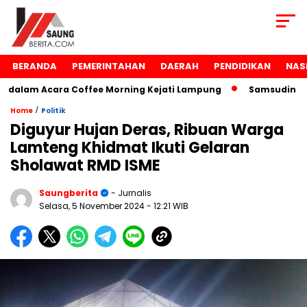
BERANDA
PEMERINTAHAN
DAERAH
PENDIDIKAN
NAS
lam Acara Coffee Morning Kejati Lampung
Samsudin Raih 
/
Home
Politik
Diguyur Hujan Deras, Ribuan Warga
Lamteng Khidmat Ikuti Gelaran
Sholawat RMD ISME
Saungberita
- Jurnalis
Selasa, 5 November 2024
- 12:21 WIB