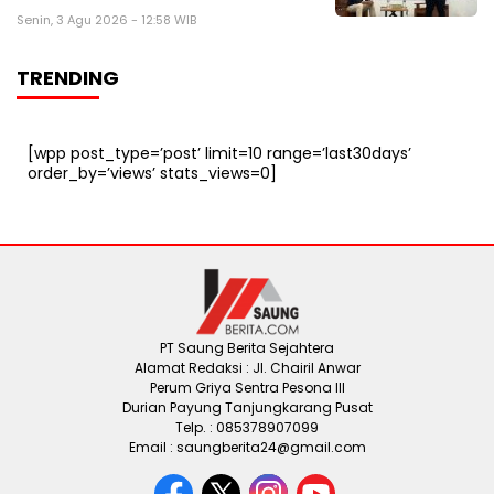
Senin, 3 Agu 2026 - 12:58 WIB
TRENDING
[wpp post_type=’post’ limit=10 range=’last30days’
order_by=’views’ stats_views=0]
PT Saung Berita Sejahtera
Alamat Redaksi : Jl. Chairil Anwar
Perum Griya Sentra Pesona III
Durian Payung Tanjungkarang Pusat
Telp. : 085378907099
Email : saungberita24@gmail.com