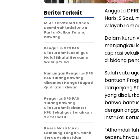
Anggota DPRD
Berita Terkait
Haris, S.Sos.I
M. Aris Pratama Hanan
wilayah Lamp
Resmi Nahkodai DPD II
Partai Golkar Tulang
bawang
Dalam kurun wa
menjangkau l
Pengurus DPD PAN
aspirasi seka
Silaturahmi Sekaligus
Halal Bihalal Bersama
di bidang pend
Wabup Tuba
Salah satu ag
Kunjungan Pengurus DPD
PAN Tulang Bawang
bantuan Progr
disambut Hangat Bupati
dari jenjang S
Qudratul Ikhwan
yang disalurk
Pengurus DPD PAN
bahwa bantuan
Tulang Bawang
Silaturahmi kekantor
dengan anggot
KPU Sekaligus Serahkan
instruksi Ket
SK Terbaru
Reses Maraton di
“Alhamdulilla
Lampung Tengah, Munir
sepenuhnya un
Serap Aspirasi dan