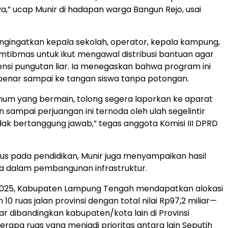
ya,” ucap Munir di hadapan warga Bangun Rejo, usai
ngingatkan kepala sekolah, operator, kepala kampung,
tibmas untuk ikut mengawal distribusi bantuan agar
ensi pungutan liar. Ia menegaskan bahwa program ini
benar sampai ke tangan siswa tanpa potongan.
num yang bermain, tolong segera laporkan ke aparat
 sampai perjuangan ini ternoda oleh ulah segelintir
dak bertanggung jawab,” tegas anggota Komisi III DPRD
us pada pendidikan, Munir juga menyampaikan hasil
a dalam pembangunan infrastruktur.
2025, Kabupaten Lampung Tengah mendapatkan alokasi
 ruas jalan provinsi dengan total nilai Rp97,2 miliar—
ar dibandingkan kabupaten/kota lain di Provinsi
rapa ruas yang menjadi prioritas antara lain Seputih