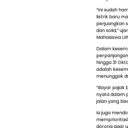
“Ini sudah ham
listrik baru m
perjuangkan s
dan solid,” uj
Mahasiswa UIN
Dalam kesempa
perpanjangan
hingga 31 Okt
adalah kesem
menunggak du
“Bayar pajak 
nyata dalam 
jalan yang bis
Ia juga mend
memprioritaska
dorong agar u