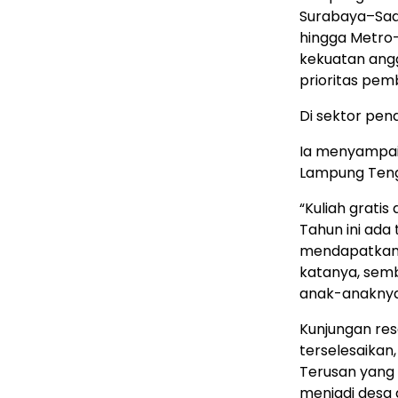
Surabaya–Sade
hingga Metro–
kekuatan ang
prioritas pem
Di sektor pend
Ia menyampaik
Lampung Tenga
“Kuliah gratis
Tahun ini ada
mendapatkan p
katanya, sem
anak-anaknya 
Kunjungan re
terselesaikan,
Terusan yang 
menjadi desa de