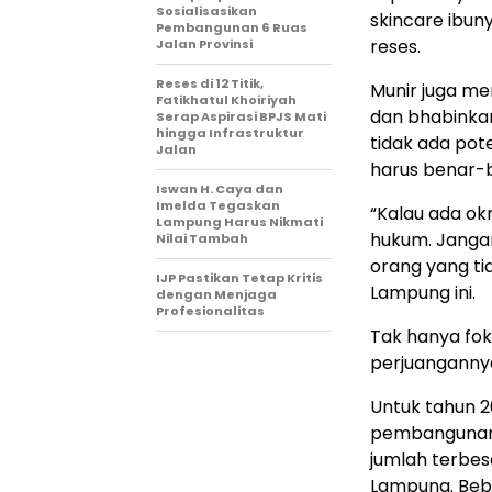
Sosialisasikan
skincare ibun
Pembangunan 6 Ruas
reses.
Jalan Provinsi
Reses di 12 Titik,
Munir juga me
Fatikhatul Khoiriyah
dan bhabinkam
Serap Aspirasi BPJS Mati
hingga Infrastruktur
tidak ada pot
Jalan
harus benar-
Iswan H. Caya dan
Imelda Tegaskan
“Kalau ada ok
Lampung Harus Nikmati
hukum. Jangan
Nilai Tambah
orang yang ti
IJP Pastikan Tetap Kritis
Lampung ini.
dengan Menjaga
Profesionalitas
Tak hanya fok
perjuanganny
Untuk tahun 
pembangunan 10
jumlah terbes
Lampung. Bebe