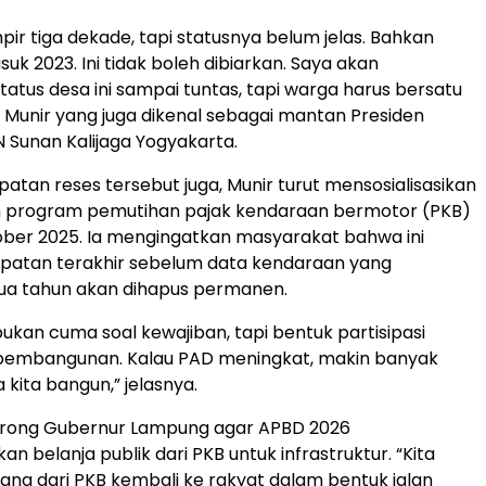
pir tiga dekade, tapi statusnya belum jelas. Bahkan
asuk 2023. Ini tidak boleh dibiarkan. Saya akan
tatus desa ini sampai tuntas, tapi warga harus bersatu
ar Munir yang juga dikenal sebagai mantan Presiden
 Sunan Kalijaga Yogyakarta.
tan reses tersebut juga, Munir turut mensosialisasikan
 program pemutihan pajak kendaraan bermotor (PKB)
ober 2025. Ia mengingatkan masyarakat bahwa ini
patan terakhir sebelum data kendaraan yang
a tahun akan dihapus permanen.
bukan cuma soal kewajiban, tapi bentuk partisipasi
pembangunan. Kalau PAD meningkat, makin banyak
a kita bangun,” jelasnya.
orong Gubernur Lampung agar APBD 2026
n belanja publik dari PKB untuk infrastruktur. “Kita
ang dari PKB kembali ke rakyat dalam bentuk jalan