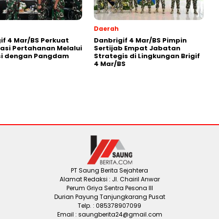
Daerah
if 4 Mar/BS Perkuat
Danbrigif 4 Mar/BS Pimpin
asi Pertahanan Melalui
Sertijab Empat Jabatan
si dengan Pangdam
Strategis di Lingkungan Brigif
4 Mar/BS
PT Saung Berita Sejahtera
Alamat Redaksi : Jl. Chairil Anwar
Perum Griya Sentra Pesona III
Durian Payung Tanjungkarang Pusat
Telp. : 085378907099
Email : saungberita24@gmail.com