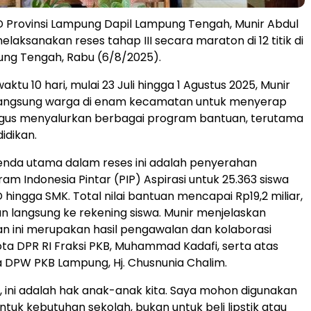
 Provinsi Lampung Dapil Lampung Tengah, Munir Abdul
, melaksanakan reses tahap III secara maraton di 12 titik di
ung Tengah, Rabu (6/8/2025).
ktu 10 hari, mulai 23 Juli hingga 1 Agustus 2025, Munir
angsung warga di enam kecamatan untuk menyerap
ligus menyalurkan berbagai program bantuan, terutama
idikan.
enda utama dalam reses ini adalah penyerahan
am Indonesia Pintar (PIP) Aspirasi untuk 25.363 siswa
D hingga SMK. Total nilai bantuan mencapai Rp19,2 miliar,
an langsung ke rekening siswa. Munir menjelaskan
 ini merupakan hasil pengawalan dan kolaborasi
a DPR RI Fraksi PKB, Muhammad Kadafi, serta atas
ua DPW PKB Lampung, Hj. Chusnunia Chalim.
h, ini adalah hak anak-anak kita. Saya mohon digunakan
tuk kebutuhan sekolah, bukan untuk beli lipstik atau