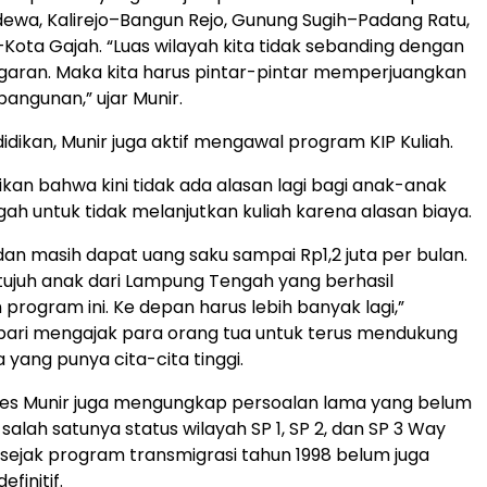
wa, Kalirejo–Bangun Rejo, Gunung Sugih–Padang Ratu,
Kota Gajah. “Luas wilayah kita tidak sebanding dengan
garan. Maka kita harus pintar-pintar memperjuangkan
bangunan,” ujar Munir.
idikan, Munir juga aktif mengawal program KIP Kuliah.
an bahwa kini tidak ada alasan lagi bagi anak-anak
h untuk tidak melanjutkan kuliah karena alasan biaya.
 dan masih dapat uang saku sampai Rp1,2 juta per bulan.
 tujuh anak dari Lampung Tengah yang berhasil
rogram ini. Ke depan harus lebih banyak lagi,”
bari mengajak para orang tua untuk terus mendukung
yang punya cita-cita tinggi.
ses Munir juga mengungkap persoalan lama yang belum
 salah satunya status wilayah SP 1, SP 2, dan SP 3 Way
sejak program transmigrasi tahun 1998 belum juga
finitif.