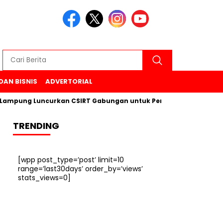
DAN BISNIS
ADVERTORIAL
g Luncurkan CSIRT Gabungan untuk Perkuat Keamanan Siber di
TRENDING
[wpp post_type=’post’ limit=10
range=’last30days’ order_by=’views’
stats_views=0]