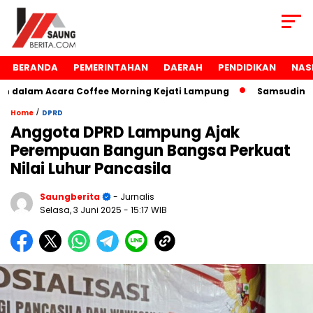
BERANDA
PEMERINTAHAN
DAERAH
PENDIDIKAN
NAS
dalam Acara Coffee Morning Kejati Lampung
Samsudin Rai
/
Home
DPRD
Anggota DPRD Lampung Ajak
Perempuan Bangun Bangsa Perkuat
Nilai Luhur Pancasila
Saungberita
- Jurnalis
Selasa, 3 Juni 2025
- 15:17 WIB