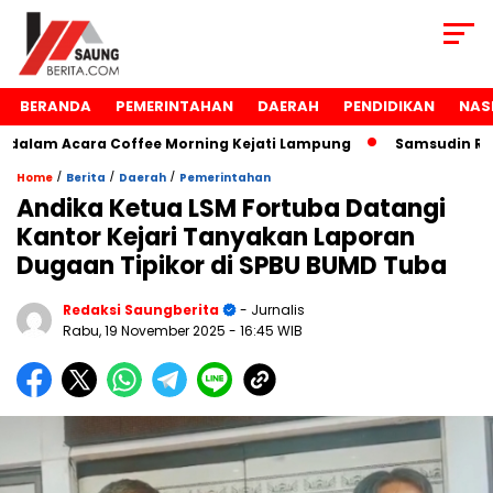
BERANDA
PEMERINTAHAN
DAERAH
PENDIDIKAN
NAS
alam Acara Coffee Morning Kejati Lampung
Samsudin Raih
/
/
/
Home
Berita
Daerah
Pemerintahan
Andika Ketua LSM Fortuba Datangi
Kantor Kejari Tanyakan Laporan
Dugaan Tipikor di SPBU BUMD Tuba
Redaksi Saungberita
- Jurnalis
Rabu, 19 November 2025
- 16:45 WIB