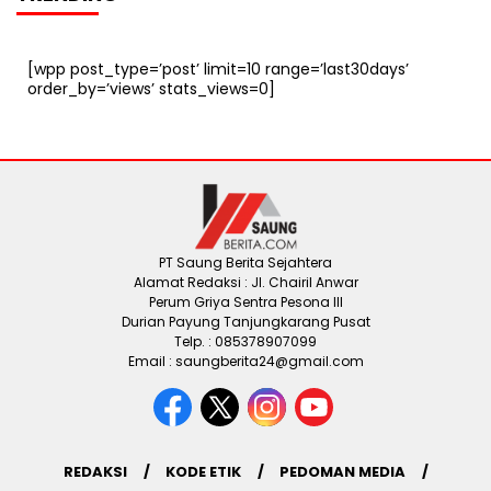
[wpp post_type=’post’ limit=10 range=’last30days’
order_by=’views’ stats_views=0]
PT Saung Berita Sejahtera
Alamat Redaksi : Jl. Chairil Anwar
Perum Griya Sentra Pesona III
Durian Payung Tanjungkarang Pusat
Telp. : 085378907099
Email : saungberita24@gmail.com
REDAKSI
KODE ETIK
PEDOMAN MEDIA