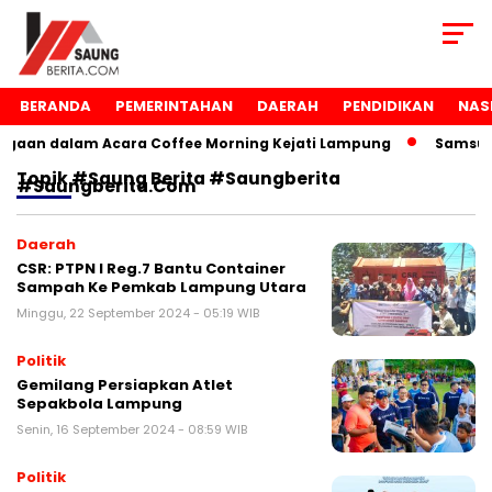
BERANDA
PEMERINTAHAN
DAERAH
PENDIDIKAN
NAS
gaan dalam Acara Coffee Morning Kejati Lampung
Samsudi
Topik
#saung Berita #saungberita
#saungberita.com
Daerah
CSR: PTPN I Reg.7 Bantu Container
Sampah Ke Pemkab Lampung Utara
Minggu, 22 September 2024 - 05:19 WIB
Politik
Gemilang Persiapkan Atlet
Sepakbola Lampung
Senin, 16 September 2024 - 08:59 WIB
Politik