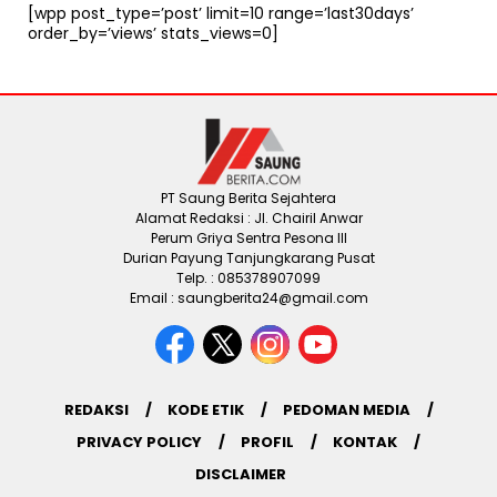
[wpp post_type=’post’ limit=10 range=’last30days’
order_by=’views’ stats_views=0]
PT Saung Berita Sejahtera
Alamat Redaksi : Jl. Chairil Anwar
Perum Griya Sentra Pesona III
Durian Payung Tanjungkarang Pusat
Telp. : 085378907099
Email : saungberita24@gmail.com
REDAKSI
KODE ETIK
PEDOMAN MEDIA
PRIVACY POLICY
PROFIL
KONTAK
DISCLAIMER