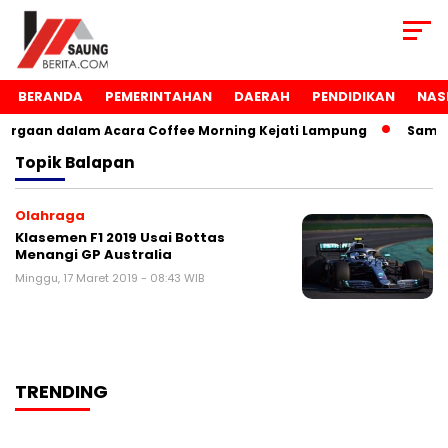
BERANDA
PEMERINTAHAN
DAERAH
PENDIDIKAN
NAS
rgaan dalam Acara Coffee Morning Kejati Lampung
Samsu
Topik
Balapan
Olahraga
Klasemen F1 2019 Usai Bottas
Menangi GP Australia
Minggu, 17 Maret 2019 - 08:43 WIB
TRENDING