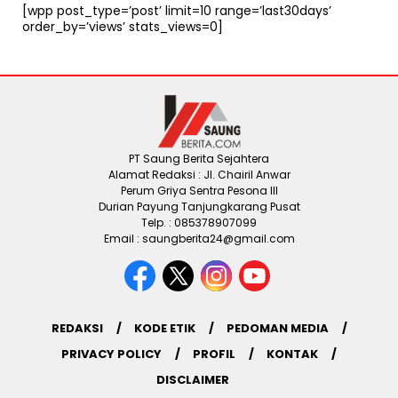
[wpp post_type=’post’ limit=10 range=’last30days’
order_by=’views’ stats_views=0]
PT Saung Berita Sejahtera
Alamat Redaksi : Jl. Chairil Anwar
Perum Griya Sentra Pesona III
Durian Payung Tanjungkarang Pusat
Telp. : 085378907099
Email : saungberita24@gmail.com
REDAKSI
KODE ETIK
PEDOMAN MEDIA
PRIVACY POLICY
PROFIL
KONTAK
DISCLAIMER