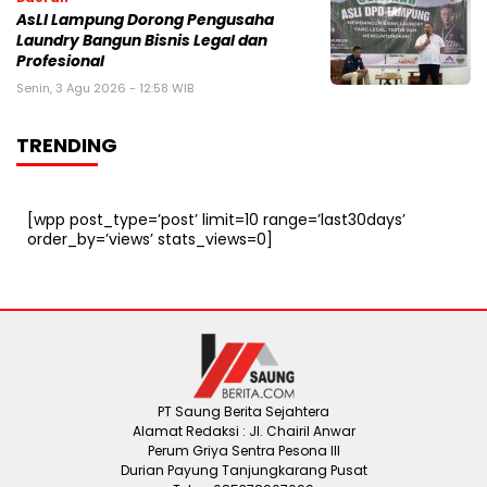
AsLI Lampung Dorong Pengusaha
Laundry Bangun Bisnis Legal dan
Profesional
Senin, 3 Agu 2026 - 12:58 WIB
TRENDING
[wpp post_type=’post’ limit=10 range=’last30days’
order_by=’views’ stats_views=0]
PT Saung Berita Sejahtera
Alamat Redaksi : Jl. Chairil Anwar
Perum Griya Sentra Pesona III
Durian Payung Tanjungkarang Pusat