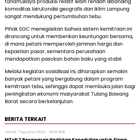
tanam,Biaya produksi relatif lebih rendah dibanding
komoditas lain,Kondisi geografis dan iklim Lampung
sangat mendukung pertumbuhan tebu.
Pihak SGC menegaskan bahwa sistem kemitraan ini
dirancang untuk memberikan keuntungan bersama,
di mana petani memperoleh jaminan harga dan
kepastian pasar, sementara perusahaan
mendapatkan pasokan bahan baku yang stabil.
Melalui kegiatan sosialisasi ini, diharapkan semakin
banyak petani yang bergabung dalam program
kemitraan tebu, sehingga dapat membuka jalan bagi
peningkatan ekonomi masyarakat Tulang Bawang
Barat secara berkelanjutan.
BERITA TERKAIT
Jumat, 7 Agustus 2026 - 18:43 WIB
MTsN 2 Pesawaran Hadirkan Kepedulian untuk Siswa