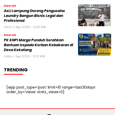
Daerah
AsLI Lampung Dorong Pengusaha
Laundry Bangun Bisnis Legal dan
Profesional
Senin, 3 Agu 2026 - 12:58 WIB
Daerah
PK KNPI Marga Punduh Serahkan
Bantuan kepada Korban Kebakaran di
Desa Kekatang
Sabtu, 1 Agu 2026 - 19:10 WIB
TRENDING
[wpp post_type=’post’ limit=10 range=’last30days’
order_by=’views’ stats_views=0]