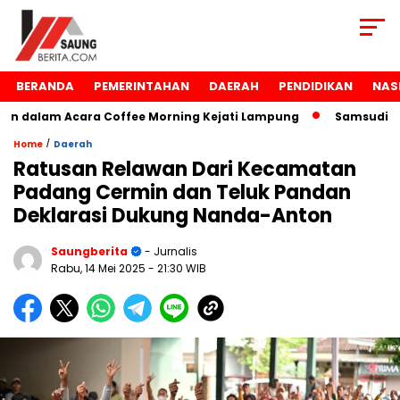
BERANDA
PEMERINTAHAN
DAERAH
PENDIDIKAN
NAS
 dalam Acara Coffee Morning Kejati Lampung
Samsudin Ra
/
Home
Daerah
Ratusan Relawan Dari Kecamatan
Padang Cermin dan Teluk Pandan
Deklarasi Dukung Nanda-Anton
Saungberita
- Jurnalis
Rabu, 14 Mei 2025
- 21:30 WIB