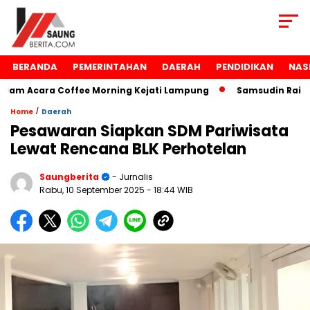
BERANDA
PEMERINTAHAN
DAERAH
PENDIDIKAN
NAS
m Acara Coffee Morning Kejati Lampung
Samsudin Raih Pe
/
Home
Daerah
Pesawaran Siapkan SDM Pariwisata
Lewat Rencana BLK Perhotelan
Saungberita
- Jurnalis
Rabu, 10 September 2025
- 18:44 WIB