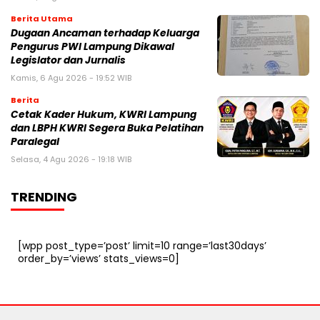
Berita Utama
Dugaan Ancaman terhadap Keluarga
Pengurus PWI Lampung Dikawal
Legislator dan Jurnalis
Kamis, 6 Agu 2026 - 19:52 WIB
Berita
Cetak Kader Hukum, KWRI Lampung
dan LBPH KWRI Segera Buka Pelatihan
Paralegal
Selasa, 4 Agu 2026 - 19:18 WIB
TRENDING
[wpp post_type=’post’ limit=10 range=’last30days’
order_by=’views’ stats_views=0]