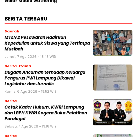
Gelar Media Gathering
BERITA TERBARU
Daerah
MTsN 2 Pesawaran Hadirkan
Kepedulian untuk Siswa yang Tertimpa
Musibah
Jumat, 7 Agu 2026 - 18:43 WIB
Berita Utama
Dugaan Ancaman terhadap Keluarga
Pengurus PWI Lampung Dikawal
Legislator dan Jurnalis
Kamis, 6 Agu 2026 - 19:52 WIB
Berita
Cetak Kader Hukum, KWRI Lampung
dan LBPH KWRI Segera Buka Pelatihan
Paralegal
Selasa, 4 Agu 2026 - 19:18 WIB
Berita