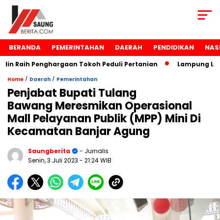
BERANDA
PEMERINTAHAN
DAERAH
PENDIDIKAN
NAS
 Raih Penghargaan Tokoh Peduli Pertanian
Lampung Luncur
/
/
Home
Daerah
Pemerintahan
Penjabat Bupati Tulang
Bawang Meresmikan Operasional
Mall Pelayanan Publik (MPP) Mini Di
Kecamatan Banjar Agung
Saungberita
- Jurnalis
Senin, 3 Juli 2023
- 21:24 WIB