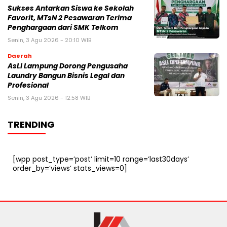
Sukses Antarkan Siswa ke Sekolah
Favorit, MTsN 2 Pesawaran Terima
Penghargaan dari SMK Telkom
Senin, 3 Agu 2026 - 20:10 WIB
Daerah
AsLI Lampung Dorong Pengusaha
Laundry Bangun Bisnis Legal dan
Profesional
Senin, 3 Agu 2026 - 12:58 WIB
TRENDING
[wpp post_type=’post’ limit=10 range=’last30days’
order_by=’views’ stats_views=0]