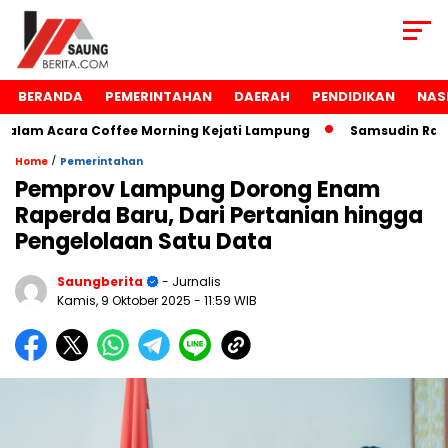
BERANDA
PEMERINTAHAN
DAERAH
PENDIDIKAN
NAS
am Acara Coffee Morning Kejati Lampung
Samsudin Raih P
/
Home
Pemerintahan
Pemprov Lampung Dorong Enam
Raperda Baru, Dari Pertanian hingga
Pengelolaan Satu Data
Saungberita
- Jurnalis
Kamis, 9 Oktober 2025
- 11:59 WIB