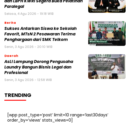
dan LBPH KWRI Segera Buka Pelatihan
Paralegal
Selasa, 4 Agu 2026 - 19:18 WIB
Berita
Sukses Antarkan Siswa ke Sekolah
Favorit, MTsN 2 Pesawaran Terima
Penghargaan dari SMK Telkom
Senin, 3 Agu 2026 - 20:10 WIB
Daerah
AsLI Lampung Dorong Pengusaha
Laundry Bangun Bisnis Legal dan
Profesional
Senin, 3 Agu 2026 - 12:58 WIB
TRENDING
[wpp post_type=’post’ limit=10 range=’last30days’
order_by=’views’ stats_views=0]