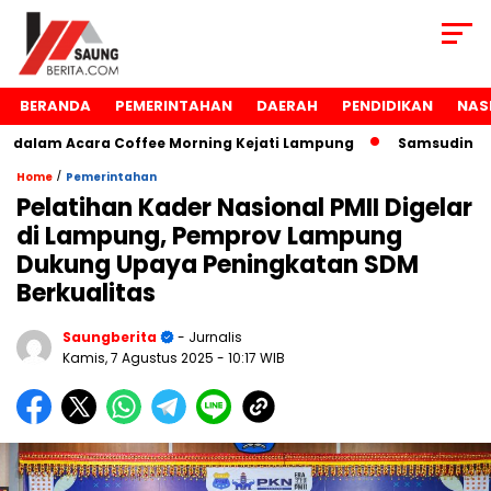
BERANDA
PEMERINTAHAN
DAERAH
PENDIDIKAN
NAS
lam Acara Coffee Morning Kejati Lampung
Samsudin Raih 
/
Home
Pemerintahan
Pelatihan Kader Nasional PMII Digelar
di Lampung, Pemprov Lampung
Dukung Upaya Peningkatan SDM
Berkualitas
Saungberita
- Jurnalis
Kamis, 7 Agustus 2025
- 10:17 WIB