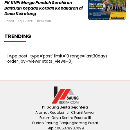
PK KNPI Marga Punduh Serahkan
Bantuan kepada Korban Kebakaran di
Desa Kekatang
Sabtu, 1 Agu 2026 - 19:10 WIB
TRENDING
[wpp post_type=’post’ limit=10 range=’last30days’
order_by=’views’ stats_views=0]
PT Saung Berita Sejahtera
Alamat Redaksi : Jl. Chairil Anwar
Perum Griya Sentra Pesona III
Durian Payung Tanjungkarang Pusat
Telp. : 085378907099