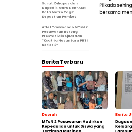
Surat, Dihapus dari
Pilkada sehi
Dapodik: Guru Non-ASN
bersama mema
Kota Metro Tagih
Kepastian Pemkot
Atlet Taekwondo MTsN 2
Pesawaran Borong
Prestasi di Kejuaraan
“Ksatria Nusantara PBTI
Series 2”
Berita Terbaru
Daerah
Berita 
MTsN 2 Pesawaran Hadirkan
Dugaan
Kepedulian untuk Siswa yang
Keluarg
Tertimpa Musibah
Lampung