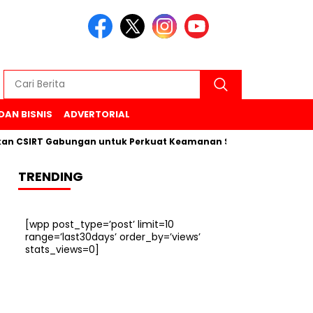
DAN BISNIS
ADVERTORIAL
RT Gabungan untuk Perkuat Keamanan Siber di 6 Kabupaten
TRENDING
[wpp post_type=’post’ limit=10
range=’last30days’ order_by=’views’
stats_views=0]