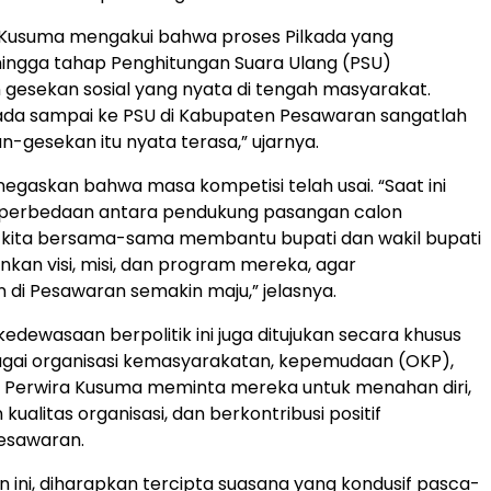
a Kusuma mengakui bahwa proses Pilkada yang
ingga tahap Penghitungan Suara Ulang (PSU)
gesekan sosial yang nyata di tengah masyarakat.
ada sampai ke PSU di Kabupaten Pesawaran sangatlah
n-gesekan itu nyata terasa,” ujarnya.
egaskan bahwa masa kompetisi telah usai. “Saat ini
i perbedaan antara pendukung pasangan calon
i kita bersama-sama membantu bupati dan wakil bupati
nkan visi, misi, dan program mereka, agar
i Pesawaran semakin maju,” jelasnya.
kedewasaan berpolitik ini juga ditujukan secara khusus
gai organisasi kemasyarakatan, kepemudaan (OKP),
n Perwira Kusuma meminta mereka untuk menahan diri,
ualitas organisasi, dan berkontribusi positif
esawaran.
 ini, diharapkan tercipta suasana yang kondusif pasca-