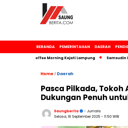
BERANDA
PEMERINTAHAN
DAERAH
PENDI
am Acara Coffee Morning Kejati Lampung
Samsudin Raih P
Home
Daerah
/
Pasca Pilkada, Tokoh
Dukungan Penuh untuk
Saungberita
- Jurnalis
Selasa, 16 September 2025
- 11:50 WIB