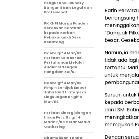
Pengusaha Laundry
Bangun Bisnis Legal dan
Batin Perwir
Profesional
berlangsung h
PK KNPI Marga Punduh
meninggalkan 
Serahkan Bantuan
“Dampak Pilk
kepada Korban
Kebakaran di Desa
besar. Geseka
Kekatang
Namun, ia men
Danbrigif 4 Mar/BS
Perkuat Kolaborasi
tidak ada lag
Pertahanan Melalui
tertentu. Mar
Audiensi dengan
Pangdam XXI/RI
untuk menjala
pembangunan d
Danbrigif 4 Mar/BS
Pimpin Sertijab Empat
Jabatan Strategis di
Seruan untuk 
Lingkungan Brigif 4
kepada berba
Mar/BS
dan LSM. Bati
Perkuat Sinergi dengan
meningkatkan k
Insan Pers, Brigif 4
Marinir/BS Gelar Media
memajukan P
Gathering
Dengan seruan
Dirumahkan Tanpa