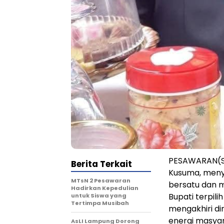
PESAWARAN(SB
Berita Terkait
Kusuma, meny
MTsN 2 Pesawaran
bersatu dan 
Hadirkan Kepedulian
Bupati terpili
untuk Siswa yang
Tertimpa Musibah
mengakhiri di
energi masya
AsLI Lampung Dorong