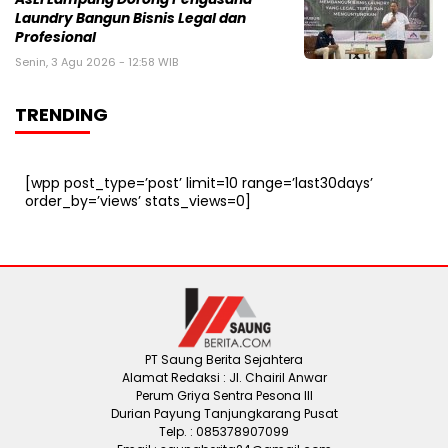
Laundry Bangun Bisnis Legal dan
Profesional
Senin, 3 Agu 2026 - 12:58 WIB
TRENDING
[wpp post_type=’post’ limit=10 range=’last30days’
order_by=’views’ stats_views=0]
PT Saung Berita Sejahtera
Alamat Redaksi : Jl. Chairil Anwar
Perum Griya Sentra Pesona III
Durian Payung Tanjungkarang Pusat
Telp. : 085378907099