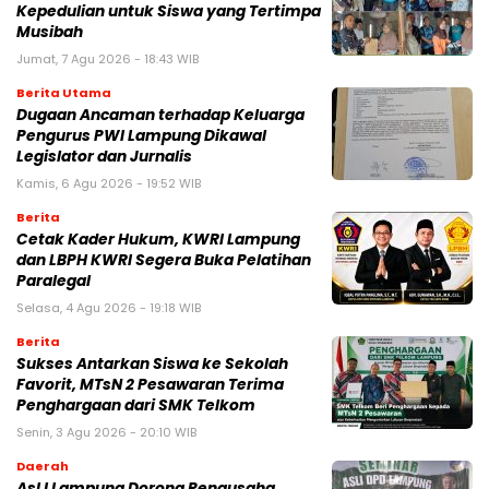
Kepedulian untuk Siswa yang Tertimpa
Musibah
Jumat, 7 Agu 2026 - 18:43 WIB
Berita Utama
Dugaan Ancaman terhadap Keluarga
Pengurus PWI Lampung Dikawal
Legislator dan Jurnalis
Kamis, 6 Agu 2026 - 19:52 WIB
Berita
Cetak Kader Hukum, KWRI Lampung
dan LBPH KWRI Segera Buka Pelatihan
Paralegal
Selasa, 4 Agu 2026 - 19:18 WIB
Berita
Sukses Antarkan Siswa ke Sekolah
Favorit, MTsN 2 Pesawaran Terima
Penghargaan dari SMK Telkom
Senin, 3 Agu 2026 - 20:10 WIB
Daerah
AsLI Lampung Dorong Pengusaha