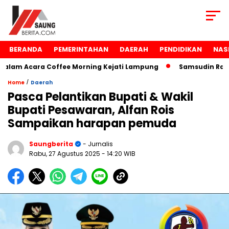
BERANDA
PEMERINTAHAN
DAERAH
PENDIDIKAN
NAS
m Acara Coffee Morning Kejati Lampung
Samsudin Raih Pe
/
Home
Daerah
Pasca Pelantikan Bupati & Wakil
Bupati Pesawaran, Alfan Rois
Sampaikan harapan pemuda
Saungberita
- Jurnalis
Rabu, 27 Agustus 2025
- 14:20 WIB