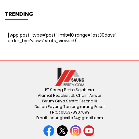
TRENDING
[wpp post_type=’post’ limit=10 range=’last30days’
order_by=’views’ stats_views=0]
PT Saung Berita Sejahtera
Alamat Redaksi : Jl. Chairil Anwar
Perum Griya Sentra Pesona III
Durian Payung Tanjungkarang Pusat
Telp. : 085378907099
Email : saungberita24@gmail.com