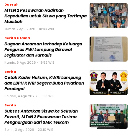
Daerah
MTsN 2 Pesawaran Hadirkan
Kepedulian untuk Siswa yang Tertimpa
Musibah
Jumat, 7 Agu 2026 - 18:43 WIB
Berita Utama
Dugaan Ancaman terhadap Keluarga
Pengurus PWI Lampung Dikawal
Legislator dan Jurnalis
Kamis, 6 Agu 2026 - 19:52 WIB
Berita
Cetak Kader Hukum, KWRI Lampung
dan LBPH KWRI Segera Buka Pelatihan
Paralegal
Selasa, 4 Agu 2026 - 19:18 WIB
Berita
Sukses Antarkan Siswa ke Sekolah
Favorit, MTsN 2 Pesawaran Terima
Penghargaan dari SMK Telkom
Senin, 3 Agu 2026 - 20:10 WIB