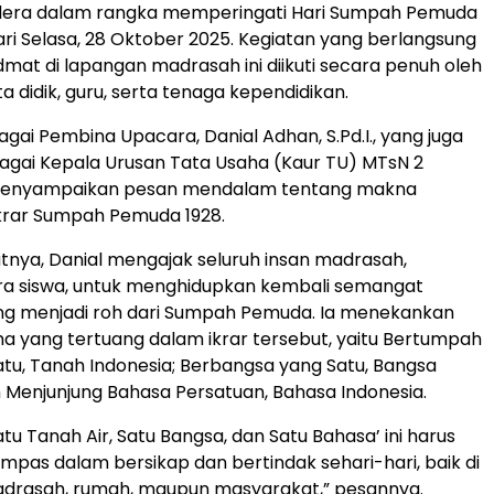
era dalam rangka memperingati Hari Sumpah Pemuda
ri Selasa, 28 Oktober 2025. Kegiatan yang berlangsung
idmat di lapangan madrasah ini diikuti secara penuh oleh
a didik, guru, serta tenaga kependidikan.
gai Pembina Upacara, Danial Adhan, S.Pd.I., yang juga
gai Kepala Urusan Tata Usaha (Kaur TU) MTsN 2
menyampaikan pesan mendalam tentang makna
 ikrar Sumpah Pemuda 1928.
nya, Danial mengajak seluruh insan madrasah,
ra siswa, untuk menghidupkan kembali semangat
ng menjadi roh dari Sumpah Pemuda. Ia menekankan
ama yang tertuang dalam ikrar tersebut, yaitu Bertumpah
tu, Tanah Indonesia; Berbangsa yang Satu, Bangsa
n Menjunjung Bahasa Persatuan, Bahasa Indonesia.
tu Tanah Air, Satu Bangsa, dan Satu Bahasa’ ini harus
ompas dalam bersikap dan bertindak sehari-hari, baik di
adrasah, rumah, maupun masyarakat,” pesannya.