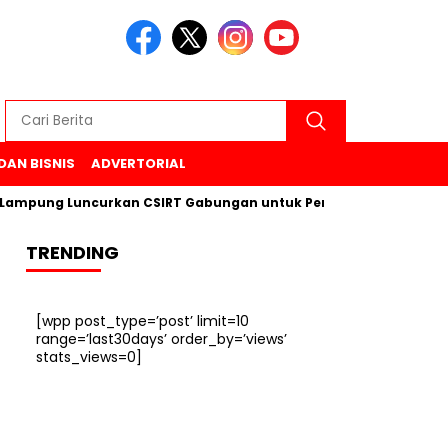
DAN BISNIS
ADVERTORIAL
ung Luncurkan CSIRT Gabungan untuk Perkuat Keamanan Siber d
TRENDING
[wpp post_type=’post’ limit=10
range=’last30days’ order_by=’views’
stats_views=0]