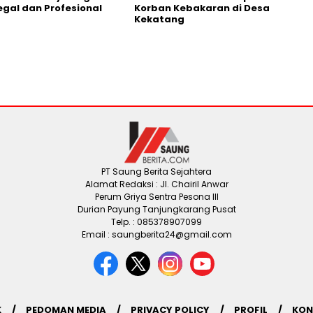
Legal dan Profesional
Korban Kebakaran di Desa
Kekatang
PT Saung Berita Sejahtera
Alamat Redaksi : Jl. Chairil Anwar
Perum Griya Sentra Pesona III
Durian Payung Tanjungkarang Pusat
Telp. : 085378907099
Email : saungberita24@gmail.com
K
PEDOMAN MEDIA
PRIVACY POLICY
PROFIL
KON