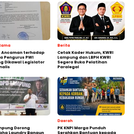
Utama
Berita
 Ancaman terhadap
Cetak Kader Hukum, KWRI
a Pengurus PWI
Lampung dan LBPH KWRI
 Dikawal Legislator
Segera Buka Pelatihan
nalis
Paralegal
Daerah
ampung Dorong
PK KNPI Marga Punduh
aha Laundry Bangun
Serahkan Bantuan kepada