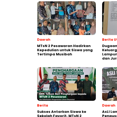
Daerah
Berita 
MTsN 2 Pesawaran Hadirkan
Dugaan
Kepedulian untuk Siswa yang
Keluarg
Tertimpa Musibah
Lampung
dan Jur
Berita
Daerah
Sukses Antarkan Siswa ke
AsLI L
Sekolah Favorit, MTsN 2
Pengus