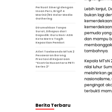
Perkuat Sinergi dengan
Lebih lanjut,
Insan Pers, Brigif 4
bukan lagi de
Marinir/BS Gelar Media
Gathering
kemerdekaan m
kemerdekaan in
Dirumahkan Tanpa
Surat, Dihapus dari
pemuda yang b
Dapodik: Guru Non-ASN
dan mampu ber
Kota Metro Tagih
Kepastian Pemkot
membanggakan
tambahnya.
Atlet Taekwondo MTsN 2
Pesawaran Borong
Prestasi di Kejuaraan
Kepala MTsN 2
“Ksatria Nusantara PBTI
nilai luhur Su
Series 2”
melahirkan ge
nasionalisme, 
pengingat ak
terbukti mam
Berita Terbaru