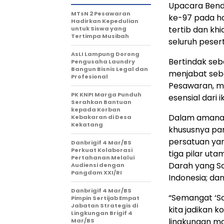
Upacara Bend
MTsN 2 Pesawaran
ke-97 pada ha
Hadirkan Kepedulian
tertib dan kh
untuk Siswa yang
Tertimpa Musibah
seluruh pesert
AsLI Lampung Dorong
Bertindak seba
Pengusaha Laundry
Bangun Bisnis Legal dan
menjabat seba
Profesional
Pesawaran, 
PK KNPI Marga Punduh
esensial dari
Serahkan Bantuan
kepada Korban
Dalam amanat
Kebakaran di Desa
Kekatang
khususnya pa
persatuan ya
Danbrigif 4 Mar/BS
Perkuat Kolaborasi
tiga pilar ut
Pertahanan Melalui
Darah yang Sa
Audiensi dengan
Pangdam XXI/RI
Indonesia; da
Danbrigif 4 Mar/BS
“Semangat ‘Sa
Pimpin Sertijab Empat
Jabatan Strategis di
kita jadikan k
Lingkungan Brigif 4
lingkungan m
Mar/BS