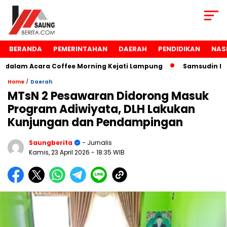
BERANDA
PEMERINTAHAN
DAERAH
PENDIDIKAN
NAS
alam Acara Coffee Morning Kejati Lampung
Samsudin Raih
/
Home
Daerah
MTsN 2 Pesawaran Didorong Masuk
Program Adiwiyata, DLH Lakukan
Kunjungan dan Pendampingan
Saungberita
- Jurnalis
Kamis, 23 April 2026
- 18:35 WIB