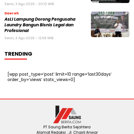
Senin, 3 Agu 2026 - 20:10 WIB
Daerah
AsLI Lampung Dorong Pengusaha
Laundry Bangun Bisnis Legal dan
Profesional
Senin, 3 Agu 2026 - 12:58 WIB
TRENDING
[wpp post_type=’post’ limit=10 range=’last30days’
order_by=’views’ stats_views=0]
PT Saung Berita Sejahtera
Alamat Redaksi : Jl. Chairil Anwar