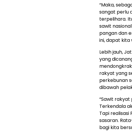
“Maka, sebaga
sangat perlu 
terpelihara. 
sawit nasiona
pangan dan en
ini, dapat ki
Lebih jauh, 
yang dicanan
mendongkrak p
rakyat yang se
perkebunan sa
dibawah pelak
“Sawit rakyat
Terkendala ak
Tapi realisasi
sasaran. Rata
bagi kita ber