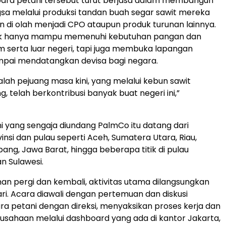
para petani tersebut turut berjasa dalam membangun
a melalui produksi tandan buah segar sawit mereka
 di olah menjadi CPO ataupun produk turunan lainnya.
ak hanya mampu memenuhi kebutuhan pangan dan
am serta luar negeri, tapi juga membuka lapangan
mpai mendatangkan devisa bagi negara.
alah pejuang masa kini, yang melalui kebun sawit
 telah berkontribusi banyak buat negeri ini,”
i yang sengaja diundang PalmCo itu datang dari
nsi dan pulau seperti Aceh, Sumatera Utara, Riau,
ang, Jawa Barat, hingga beberapa titik di pulau
n Sulawesi.
anan pergi dan kembali, aktivitas utama dilangsungkan
ri. Acara diawali dengan pertemuan dan diskusi
ra petani dengan direksi, menyaksikan proses kerja dan
perusahaan melalui dashboard yang ada di kantor Jakarta,