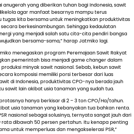
i anugerah yang diberikan tuhan bagi Indonesia, sawit
dikelola agar manfaat besarnya mampu terus
Itu tugas kita bersama untuk meningkatkan produktivitas
l secara berkesinambungan. Sehingga kedaulatan
ergi yang menjadi salah satu cita-cita pendiri bangsa
ta wujudkan bersama-sama,” harap Jatmiko lagi.
Jatmiko menegaskan program Peremajaan Sawit Rakyat
gkan pemerintah bisa menjadi game changer dalam
roduksi minyak sawit nasional. Sebab, kebun sawit
cara komposisi memiliki porsi terbesar dari luas
wit di Indonesia, produktivitas CPO-nya berada jauh
u sawit lain akibat usia tanaman yang sudah tua.
 protasnya hanya berkisar di 2 – 3 ton CPO/Ha/tahun.
ibat usia tanaman yang kebanyakan tua bahkan renta.
 PSR nasional sebagai solusinya, ternyata sangat jauh dari
-rata dibawah 50 persen pertahun. Itu kenapa penting
sama untuk memperluas dan mengakselerasi PSR,”