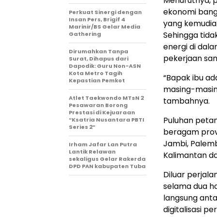
Menurutnya, 
ekonomi bangs
Perkuat Sinergi dengan
Insan Pers, Brigif 4
yang kemudian
Marinir/BS Gelar Media
Sehingga tid
Gathering
energi di dal
Dirumahkan Tanpa
pekerjaan sa
Surat, Dihapus dari
Dapodik: Guru Non-ASN
Kota Metro Tagih
“Bapak ibu ad
Kepastian Pemkot
masing-masing,
Atlet Taekwondo MTsN 2
tambahnya.
Pesawaran Borong
Prestasi di Kejuaraan
Puluhan petan
“Ksatria Nusantara PBTI
Series 2”
beragam provi
Jambi, Palemb
Irham Jafar Lan Putra
Lantik Relawan
Kalimantan da
sekaligus Gelar Rakerda
DPD PAN kabupaten Tuba
Diluar perjal
selama dua ha
langsung anta
digitalisasi 