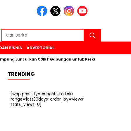
DAN BISNIS
ADVERTORIAL
 Luncurkan CSIRT Gabungan untuk Perkuat Keamanan Siber di 6
TRENDING
[wpp post_type=’post’ limit=10
range=’last30days’ order_by=’views’
stats_views=0]