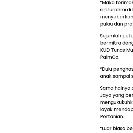
“Maka terimak
silaturahmi d
menyebarkan i
pulau dan prov
Sejumlah pet
bermitra deng
KUD Tunas Mu
PalmCo.
“Dulu penghas
anak sampai s
Sama halnya d
Jaya yang be
mengukukuhka
layak mendapa
Pertanian.
“Luar biasa b