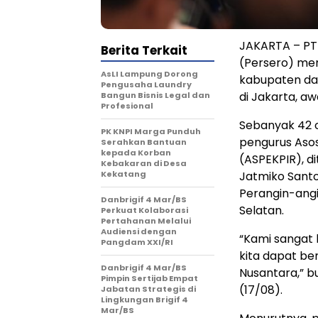
JAKARTA – PT 
Berita Terkait
(Persero) men
AsLI Lampung Dorong
kabupaten dan
Pengusaha Laundry
di Jakarta, aw
Bangun Bisnis Legal dan
Profesional
Sebanyak 42 
PK KNPI Marga Punduh
pengurus Asos
Serahkan Bantuan
kepada Korban
(ASPEKPIR), d
Kebakaran di Desa
Kekatang
Jatmiko Sant
Perangin-angi
Danbrigif 4 Mar/BS
Selatan.
Perkuat Kolaborasi
Pertahanan Melalui
Audiensi dengan
“Kami sangat
Pangdam XXI/RI
kita dapat be
Danbrigif 4 Mar/BS
Nusantara,” b
Pimpin Sertijab Empat
(17/08).
Jabatan Strategis di
Lingkungan Brigif 4
Mar/BS