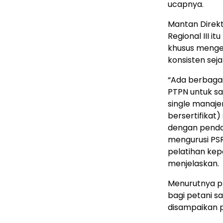
ucapnya.
Mantan Direkt
Regional III 
khusus mengen
konsisten sej
“Ada berbagai
PTPN untuk sa
single manajem
bersertifikat)
dengan penda
mengurusi PSR
pelatihan ke
menjelaskan.
Menurutnya pr
bagi petani saw
disampaikan p