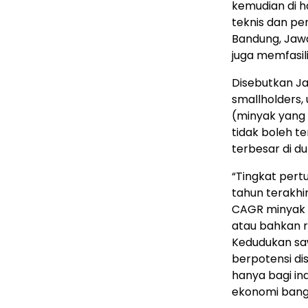
kemudian di 
teknis dan pe
Bandung, Jaw
juga memfasil
Disebutkan Ja
smallholders, 
(minyak yang 
tidak boleh t
terbesar di du
“Tingkat per
tahun terakhi
CAGR minyak n
atau bahkan 
Kedudukan saw
berpotensi dis
hanya bagi ind
ekonomi bangs