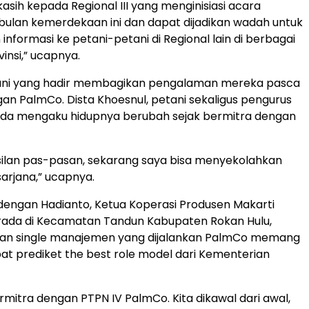
asih kepada Regional III yang menginisiasi acara
i bulan kemerdekaan ini dan dapat dijadikan wadah untuk
nformasi ke petani-petani di Regional lain di berbagai
insi,” ucapnya.
ani yang hadir membagikan pengalaman mereka pasca
an PalmCo. Dista Khoesnul, petani sekaligus pengurus
da mengaku hidupnya berubah sejak bermitra dengan
ilan pas-pasan, sekarang saya bisa menyekolahkan
arjana,” ucapnya.
engan Hadianto, Ketua Koperasi Produsen Makarti
rada di Kecamatan Tandun Kabupaten Rokan Hulu,
n single manajemen yang dijalankan PalmCo memang
t prediket the best role model dari Kementerian
ermitra dengan PTPN IV PalmCo. Kita dikawal dari awal,