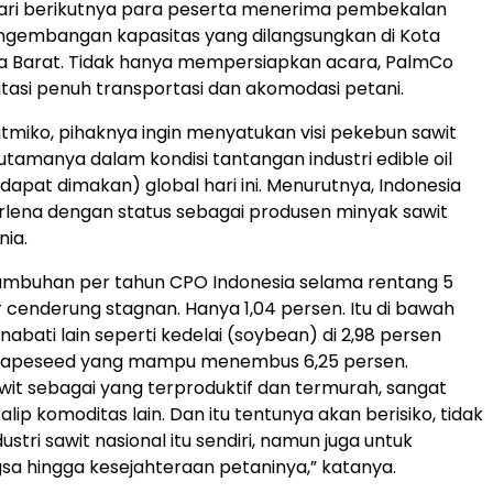
hari berikutnya para peserta menerima pembekalan
ngembangan kapasitas yang dilangsungkan di Kota
a Barat. Tidak hanya mempersiapkan acara, PalmCo
itasi penuh transportasi dan akomodasi petani.
tmiko, pihaknya ingin menyatukan visi pekebun sawit
utamanya dalam kondisi tantangan industri edible oil
dapat dimakan) global hari ini. Menurutnya, Indonesia
erlena dengan status sebagai produsen minyak sawit
nia.
tumbuhan per tahun CPO Indonesia selama rentang 5
r cenderung stagnan. Hanya 1,04 persen. Itu di bawah
abati lain seperti kedelai (soybean) di 2,98 persen
rapeseed yang mampu menembus 6,25 persen.
it sebagai yang terproduktif dan termurah, sangat
alip komoditas lain. Dan itu tentunya akan berisiko, tidak
ustri sawit nasional itu sendiri, namun juga untuk
a hingga kesejahteraan petaninya,” katanya.