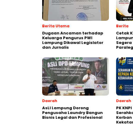
Berita Utama
Berita
Dugaan Ancaman terhadap
Cetak K
Keluarga Pengurus PWI
Lampun
Lampung Dikawal Legislator
Segera 
dan Jurnalis
Paraleg
Daerah
Daerah
AsLI Lampung Dorong
PK KNPI
Pengusaha Laundry Bangun
Serahk
Bisnis Legal dan Profesional
Korban 
Kekata