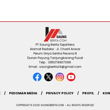
PT Saung Berita Sejahtera
Alamat Redaksi : Jl. Chairil Anwar
Perum Griya Sentra Pesona III
Durian Payung Tanjungkarang Pusat
Telp. : 085378907099
Email : saungberita24@gmail.com
K
PEDOMAN MEDIA
PRIVACY POLICY
PROFIL
KON
COPYRIGHT © 2026 SAUNGBERITA.COM - ALL RIGHTS RESERVED