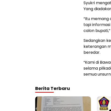
Syukri mengat
Yang diadakan
“Itu memang a
tapi informas
calon bupati,”
Sedangkan ket
keterangan m
beredar.
“Kami di Bawa
selama pilkada
semua unsurny
Berita Terbaru