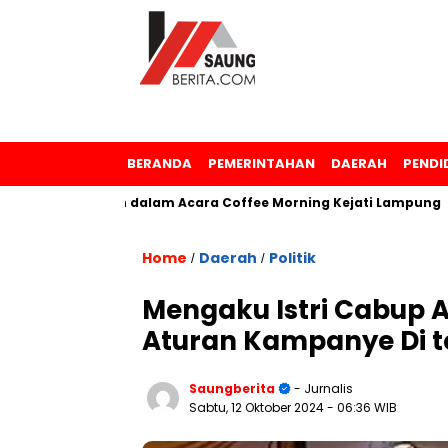
BERANDA
PEMERINTAHAN
DAERAH
PENDI
enghargaan dalam Acara Coffee Morning Kejati Lampung
S
Home
Daerah
Politik
/
/
Mengaku Istri Cabup 
Aturan Kampanye Di 
Saungberita
- Jurnalis
Sabtu, 12 Oktober 2024
- 06:36 WIB