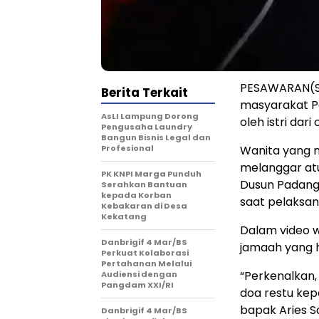
PESAWARAN(SB
Berita Terkait
masyarakat P
AsLI Lampung Dorong
oleh istri dar
Pengusaha Laundry
Bangun Bisnis Legal dan
Profesional
Wanita yang m
melanggar atu
PK KNPI Marga Punduh
Dusun Padang
Serahkan Bantuan
kepada Korban
saat pelaksan
Kebakaran di Desa
Kekatang
Dalam video 
Danbrigif 4 Mar/BS
jamaah yang h
Perkuat Kolaborasi
Pertahanan Melalui
“Perkenalkan, 
Audiensi dengan
Pangdam XXI/RI
doa restu ke
bapak Aries Sa
Danbrigif 4 Mar/BS