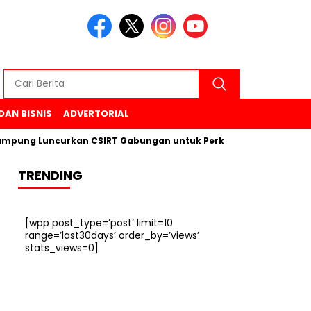
DAN BISNIS
ADVERTORIAL
 Luncurkan CSIRT Gabungan untuk Perkuat Keamanan Siber di 
TRENDING
[wpp post_type=’post’ limit=10
range=’last30days’ order_by=’views’
stats_views=0]