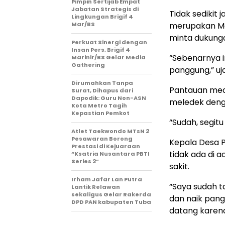
Pimpin Sertijab Empat
Jabatan Strategis di
Tidak sedikit
Lingkungan Brigif 4
Mar/BS
merupakan Ma
minta dukung
Perkuat Sinergi dengan
Insan Pers, Brigif 4
“Sebenarnya i
Marinir/BS Gelar Media
Gathering
panggung,” uj
Dirumahkan Tanpa
Pantauan medi
Surat, Dihapus dari
Dapodik: Guru Non-ASN
meledek denga
Kota Metro Tagih
Kepastian Pemkot
“Sudah, segitu
Atlet Taekwondo MTsN 2
Pesawaran Borong
Kepala Desa P
Prestasi di Kejuaraan
tidak ada di 
“Ksatria Nusantara PBTI
Series 2”
sakit.
Irham Jafar Lan Putra
“Saya sudah ta
Lantik Relawan
sekaligus Gelar Rakerda
dan naik pang
DPD PAN kabupaten Tuba
datang karena