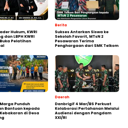
Berita
ader Hukum, KWRI
Sukses Antarkan Siswa ke
g dan LBPH KWRI
Sekolah Favorit, MTsN 2
Buka Pelatihan
Pesawaran Terima
al
Penghargaan dari SMK Telkom
Daerah
 Marga Punduh
Danbrigif 4 Mar/BS Perkuat
an Bantuan kepada
Kolaborasi Pertahanan Melalui
Kebakaran di Desa
Audiensi dengan Pangdam
ng
XXI/RI